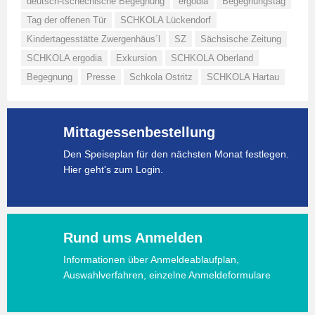
deutsch-tschechische Begegnung
ergodia
Begegnungstag
Tag der offenen Tür
SCHKOLA Lückendorf
Kindertagesstätte Zwergenhäus´l
SZ
Sächsische Zeitung
SCHKOLA ergodia
Exkursion
SCHKOLA Oberland
Begegnung
Presse
Schkola Ostritz
SCHKOLA Hartau
Mittagessenbestellung
Den Speiseplan für den nächsten Monat festlegen.
Hier geht's zum Login.
Rund ums Anmelden
Informationen über Anmeldeablaufplan,
Auswahlverfahren, einzelne Anmeldeformulare