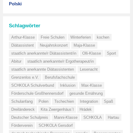
Polski
Schlagwörter
Arthur-Klasse
Freie Schulen
Winterferien
kochen
Diätassistent
Neujahrskonzert
Maja-Klasse
staatlich anerkannte/r Diätassistent/in
Olli-Klasse
Sport
Abitur
staatlich anerkannte/r Ergotherapeut/in
staatlich anerkannte Diätassistenten
Lesenacht
Grenzenlos e.V.
Berufsfachschule
SCHKOLA Schulverbund
Inklusion
Max-Klasse
Förderschule Großhennersdorf
gesunde Ernährung
Schulanfang
Polen
Tschechien
Integration
Spaß
Dreiländereck
Kita Zwergenhäus´l
Hrádek
Deutscher Schulpreis
Manni-Klasse
SCHKOLA
Hartau
Förderverein
SCHKOLA Gersdorf