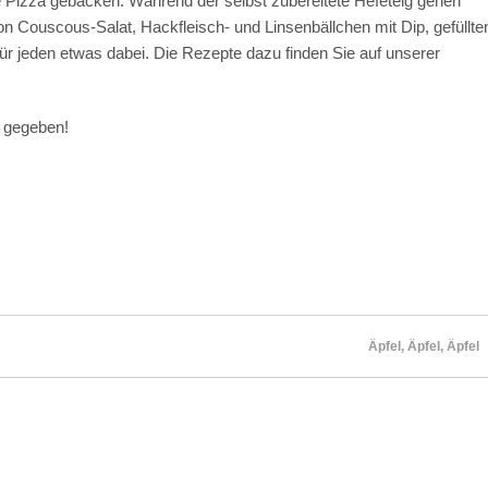
ne Pizza gebacken. Während der selbst zubereitete Hefeteig gehen
on Couscous-Salat, Hackfleisch- und Linsenbällchen mit Dip, gefüllte
für jeden etwas dabei. Die Rezepte dazu finden Sie auf unserer
t gegeben!
Äpfel, Äpfel, Äpfel