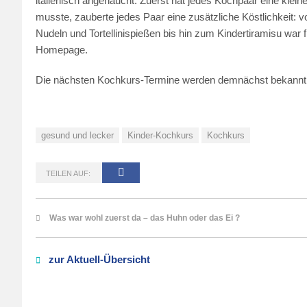
italienisch angehaucht. Zuerst hat jedes Kochpaar eine klei
musste, zauberte jedes Paar eine zusätzliche Köstlichkeit: v
Nudeln und Tortellinispießen bis hin zum Kindertiramisu war 
Homepage.
Die nächsten Kochkurs-Termine werden demnächst bekann
gesund und lecker
Kinder-Kochkurs
Kochkurs
TEILEN AUF:
Was war wohl zuerst da – das Huhn oder das Ei ?
zur Aktuell-Übersicht