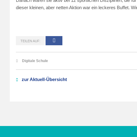
Danach waren sie aktiv bei 12 sportlichen Disziplinen, die f
dieser kleinen, aber netten Aktion war ein leckeres Buffet. Wi
TEILEN AUF:
Digitale Schule
zur Aktuell-Übersicht