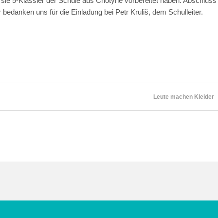
ür sie 5-Klässler der Schule aus Chotyně vorbereitet haben. Abschluss
r bedanken uns für die Einladung bei Petr Kruliš, dem Schulleiter.
Leute machen Kleider