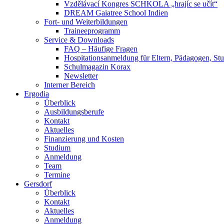
Vzdělávací Kongres SCHKOLA „hrajíc se učít“
DREAM Gaiatree School Indien
Fort- und Weiterbildungen
Traineeprogramm
Service & Downloads
FAQ – Häufige Fragen
Hospitationsanmeldung für Eltern, Pädagogen, S
Schulmagazin Korax
Newsletter
Interner Bereich
Ergodia
Überblick
Ausbildungsberufe
Kontakt
Aktuelles
Finanzierung und Kosten
Studium
Anmeldung
Team
Termine
Gersdorf
Überblick
Kontakt
Aktuelles
Anmeldung