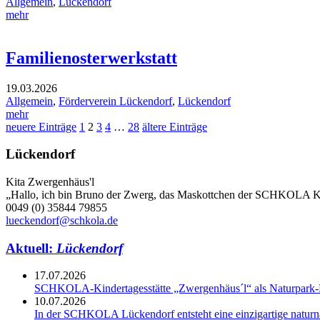
Allgemein
,
Lückendorf
mehr
Familienosterwerkstatt
19.03.2026
Allgemein
,
Förderverein Lückendorf
,
Lückendorf
mehr
neuere Einträge
1
2
3
4
…
28
ältere Einträge
Lückendorf
Kita Zwergenhäus'l
„Hallo, ich bin Bruno der Zwerg, das Maskottchen der SCHKOLA K
0049 (0) 35844 79855
lueckendorf@schkola.de
Aktuell:
Lückendorf
17.07.2026
SCHKOLA-Kindertagesstätte „Zwergenhäus´l“ als Naturpark-K
10.07.2026
In der SCHKOLA Lückendorf entsteht eine einzigartige naturn