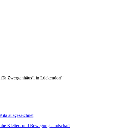
iTa Zwergenhäus’l in Lückendorf."
ita ausgezeichnet
ahe Kletter- und Bewegungslandschaft