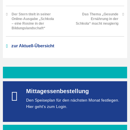
Der Stern titelt in seiner
Das Thema „Gesunde
Online-Ausgabe „Schkola
Ernährung in der
– eine Rosine in der
Schkola“ macht neugierig
Bildungslandschaft“
zur Aktuell-Übersicht
Mittagessenbestellung
Den Speiseplan für den nächsten Monat festlegen.
Hier geht's zum Login.