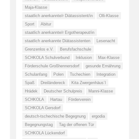
Maja-Klasse
staatlich anerkannte/r Diätassistent/in
Olli-Klasse
Sport
Abitur
staatlich anerkannte/r Ergotherapeut/in
staatlich anerkannte Diätassistenten
Lesenacht
Grenzenlos e.V.
Berufsfachschule
SCHKOLA Schulverbund
Inklusion
Max-Klasse
Förderschule Großhennersdorf
gesunde Ernährung
Schulanfang
Polen
Tschechien
Integration
Spaß
Dreiländereck
Kita Zwergenhäus´l
Hrádek
Deutscher Schulpreis
Manni-Klasse
SCHKOLA
Hartau
Förderverein
SCHKOLA Gersdorf
deutsch-tschechische Begegnung
ergodia
Begegnungstag
Tag der offenen Tür
SCHKOLA Lückendorf