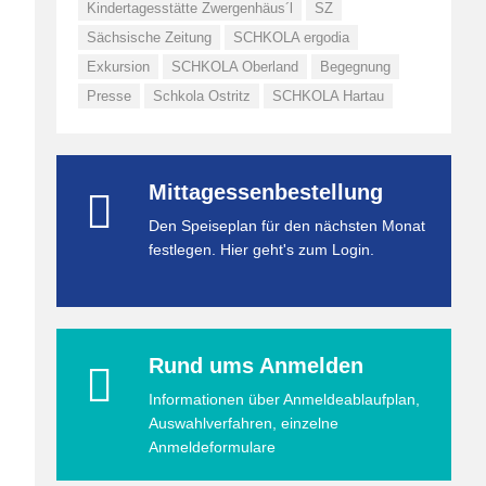
Kindertagesstätte Zwergenhäus´l
SZ
Sächsische Zeitung
SCHKOLA ergodia
Exkursion
SCHKOLA Oberland
Begegnung
Presse
Schkola Ostritz
SCHKOLA Hartau
Mittagessenbestellung
Den Speiseplan für den nächsten Monat
festlegen. Hier geht's zum Login.
Rund ums Anmelden
Informationen über Anmeldeablaufplan,
Auswahlverfahren, einzelne
Anmeldeformulare