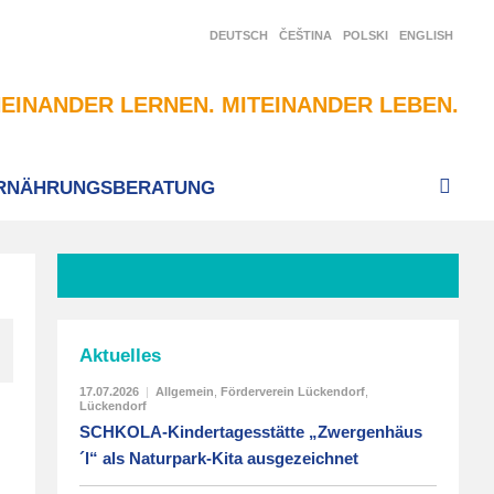
DEUTSCH
ČEŠTINA
POLSKI
ENGLISH
EINANDER LERNEN. MITEINANDER LEBEN.
RNÄHRUNGSBERATUNG
Aktuelles
17.07.2026
|
Allgemein
,
Förderverein Lückendorf
,
Lückendorf
SCHKOLA-Kindertagesstätte „Zwergenhäus
´l“ als Naturpark-Kita ausgezeichnet