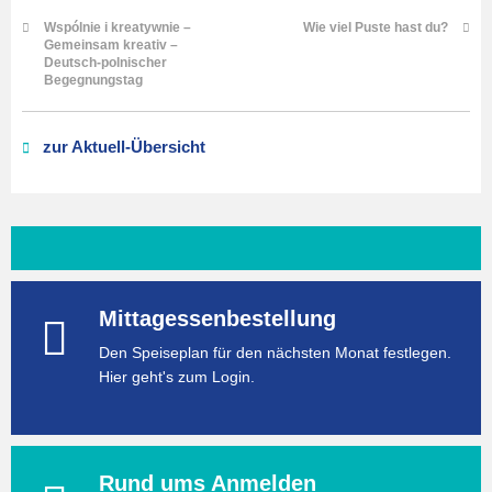
Wspólnie i kreatywnie –
Wie viel Puste hast du?
Gemeinsam kreativ –
Deutsch-polnischer
Begegnungstag
zur Aktuell-Übersicht
Mittagessenbestellung
Den Speiseplan für den nächsten Monat festlegen.
Hier geht's zum Login.
Rund ums Anmelden