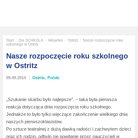
Start
/
Die SCHKOLA
/
Aktuelles
/
Ostritz
/
Nasze rozpoczęcie roku
szkolnego w Ostritz
Nasze rozpoczęcie roku szkolnego
w Ostritz
09.09.2014
Ostritz
,
Polski
„Szukanie skarbu było najlepsze”. – taka była pierwsza
reakcja dotycząca dnia rozpoczęcia roku szkolnego.
Jednakże to było tylko więczące zakończenie wielkiego dnia
naszych pierwszoklasistów.
Po sztuce teatralnej z dużą dawką radości i zachwytem dzieci
oraz ich rodzin, odbyło się powitanie przez nauczycieli w