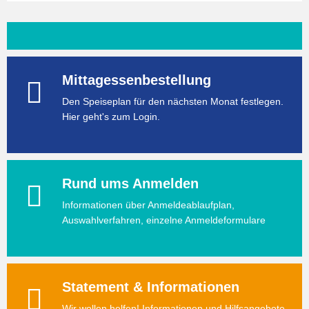
Mittagessenbestellung
Den Speiseplan für den nächsten Monat festlegen.
Hier geht's zum Login.
Rund ums Anmelden
Informationen über Anmeldeablaufplan,
Auswahlverfahren, einzelne Anmeldeformulare
Statement & Informationen
Wir wollen helfen! Informationen und Hilfsangebote