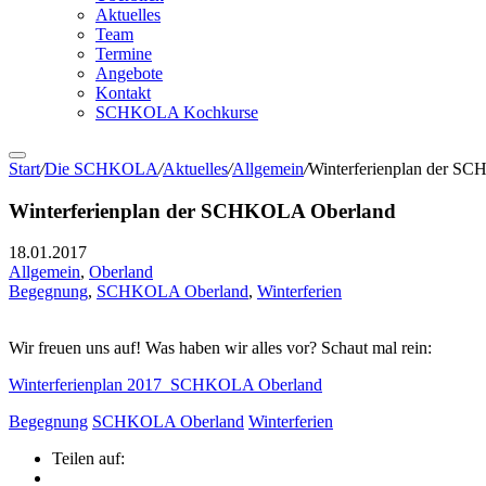
Aktuelles
Team
Termine
Angebote
Kontakt
SCHKOLA Kochkurse
Start
/
Die SCHKOLA
/
Aktuelles
/
Allgemein
/
Winterferienplan der S
Winterferienplan der SCHKOLA Oberland
18.01.2017
Allgemein
,
Oberland
Begegnung
,
SCHKOLA Oberland
,
Winterferien
Wir freuen uns auf! Was haben wir alles vor? Schaut mal rein:
Winterferienplan 2017_SCHKOLA Oberland
Begegnung
SCHKOLA Oberland
Winterferien
Teilen auf: