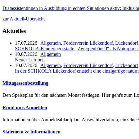
Diätassistentinnen in Ausbildung in echten Situationen aktiv: Inklusi
zur Aktuell-Übersicht
Aktuelles
17.07.2026
|
Allgemein
,
Förderverein Lückendorf
,
Lückendorf
SCHKOLA-Kindertagesstätte „Zwergenhäus´l“ als Naturpark-K
10.07.2026
|
Allgemein
Neuer Lernort
10.07.2026
|
Allgemein
,
Förderverein Lückendorf
,
Lückendorf
In der SCHKOLA Lückendorf entsteht eine einzigartige naturn
Mittagessenbestellung
Den Speiseplan für den nächsten Monat festlegen. Hier geht's zum Lo
Rund ums Anmelden
Informationen über Anmeldeablaufplan, Auswahlverfahren, einzelne
Statement & Informationen