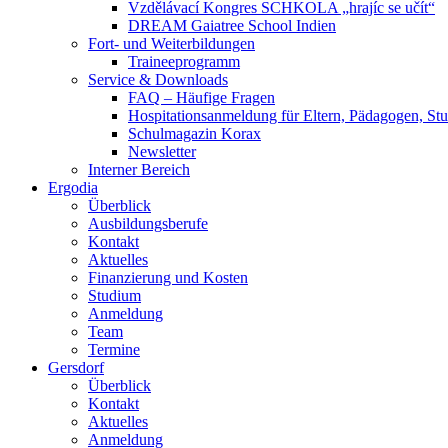
Vzdělávací Kongres SCHKOLA „hrajíc se učít“
DREAM Gaiatree School Indien
Fort- und Weiterbildungen
Traineeprogramm
Service & Downloads
FAQ – Häufige Fragen
Hospitationsanmeldung für Eltern, Pädagogen, S
Schulmagazin Korax
Newsletter
Interner Bereich
Ergodia
Überblick
Ausbildungsberufe
Kontakt
Aktuelles
Finanzierung und Kosten
Studium
Anmeldung
Team
Termine
Gersdorf
Überblick
Kontakt
Aktuelles
Anmeldung