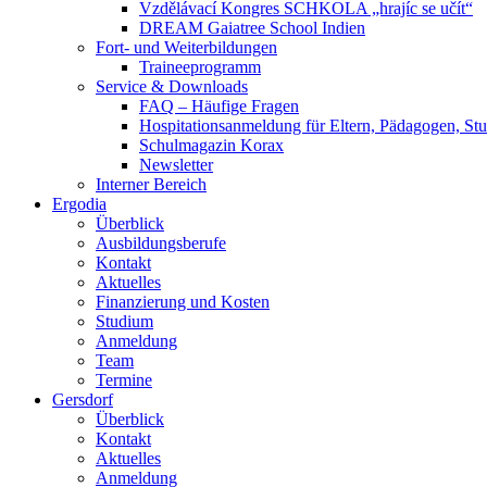
Vzdělávací Kongres SCHKOLA „hrajíc se učít“
DREAM Gaiatree School Indien
Fort- und Weiterbildungen
Traineeprogramm
Service & Downloads
FAQ – Häufige Fragen
Hospitationsanmeldung für Eltern, Pädagogen, S
Schulmagazin Korax
Newsletter
Interner Bereich
Ergodia
Überblick
Ausbildungsberufe
Kontakt
Aktuelles
Finanzierung und Kosten
Studium
Anmeldung
Team
Termine
Gersdorf
Überblick
Kontakt
Aktuelles
Anmeldung