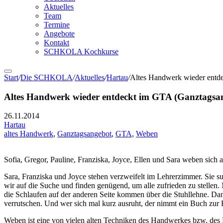
Aktuelles
Team
Termine
Angebote
Kontakt
SCHKOLA Kochkurse
Start
/
Die SCHKOLA
/
Aktuelles
/
Hartau
/
Altes Handwerk wieder entd
Altes Handwerk wieder entdeckt im GTA (Ganztagsa
26.11.2014
Hartau
altes Handwerk
,
Ganztagsangebot
,
GTA
,
Weben
Sofia, Gregor, Pauline, Franziska, Joyce, Ellen und Sara weben sich a
Sara, Franziska und Joyce stehen verzweifelt im Lehrerzimmer. Sie 
wir auf die Suche und finden genügend, um alle zufrieden zu stellen
die Schlaufen auf der anderen Seite kommen über die Stuhllehne. Dann 
verrutschen. Und wer sich mal kurz ausruht, der nimmt ein Buch zur
Weben ist eine von vielen alten Techniken des Handwerkes bzw. des L