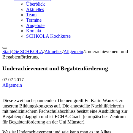
Überblick
Aktuelles
Team
Termine
Angebote
Kontakt
SCHKOLA Kochkurse
Start
/
Die SCHKOLA
/
Aktuelles
/
Allgemein
/
Underachievement und
Begabtenförderung
Underachievement und Begabtenförderung
07.07.2017
Allgemein
Diese zwei hochspannenden Themen greift Fr. Karin Wanzek zu
unserem Bildungskongress auf. Die angestellte Nachhilfelehrerin
mit medizinischem Fachschulabschluss besitzt eine Ausbildung zur
Begabtenpädagogin und ist ECHA-Coach (europäisches Zentrum
für Begabtenförderung an der Uni Münster).
Was ist Underachievement und wie kann man es im Alltag