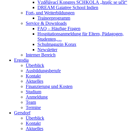
Vzdělávací Kongres SCHKOLA „hrajíc se učít“
DREAM Gaiatree School Indien
Fort- und Weiterbildungen
Traineeprogramm
Service & Downloads
FAQ – Häufige Fragen
Hospitationsanmeldung für Eltern, Pädagogen,
Studenten,…
Schulmagazin Korax
Newsletter
Interner Bereich
Ergodia
Überblick
Ausbildungsberufe
Kontakt
Aktuelles
Finanzierung und Kosten
Studium
Anmeldung
Team
Termine
Gersdorf
Überblick
Kontakt
Aktuelles