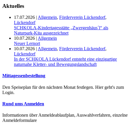
Aktuelles
17.07.2026
|
Allgemein
,
Förderverein Lückendorf
,
Lückendorf
SCHKOLA-Kindertagesstätte „Zwergenhäus´l“ als
Naturpark-Kita ausgezeichnet
10.07.2026
|
Allgemein
Neuer Lernort
10.07.2026
|
Allgemein
,
Förderverein Lückendorf
,
Lückendorf
In der SCHKOLA Lückendorf entsteht eine einzigartige
naturnahe Kletter- und Bewegungslandschaft
Mittagessenbestellung
Den Speiseplan für den nächsten Monat festlegen. Hier geht's zum
Login.
Rund ums Anmelden
Informationen über Anmeldeablaufplan, Auswahlverfahren, einzelne
Anmeldeformulare