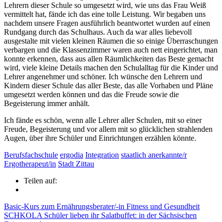
Lehrern dieser Schule so umgesetzt wird, wie uns das Frau Weiß
vermittelt hat, fände ich das eine tolle Leistung. Wir begaben uns
nachdem unsere Fragen ausführlich beantwortet wurden auf einen
Rundgang durch das Schulhaus. Auch da war alles liebevoll
ausgestalte mit vielen kleinen Räumen die so einige Überraschungen
verbargen und die Klassenzimmer waren auch nett eingerichtet, man
konnte erkennen, dass aus allen Räumlichkeiten das Beste gemacht
wird, viele kleine Details machen den Schulalltag für die Kinder und
Lehrer angenehmer und schöner. Ich wünsche den Lehrern und
Kindern dieser Schule das aller Beste, das alle Vorhaben und Pläne
umgesetzt werden können und das die Freude sowie die
Begeisterung immer anhält.
Ich fände es schön, wenn alle Lehrer aller Schulen, mit so einer
Freude, Begeisterung und vor allem mit so glücklichen strahlenden
Augen, über ihre Schüler und Einrichtungen erzählen könnte.
Berufsfachschule
ergodia
Integration
staatlich anerkannte/r
Ergotherapeut/in
Stadt Zittau
Teilen auf:
Basic-Kurs zum Ernährungsberater/-in Fitness und Gesundheit
SCHKOLA Schüler lieben ihr Salatbuffet: in der Sächsischen