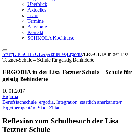
Überblick
Aktuelles
Team
Termine
Angebote
Kontakt
SCHKOLA Kochkurse
Start
/
Die SCHKOLA
/
Aktuelles
/
Ergodia
/
ERGODIA in der Lisa-
Tetzner-Schule – Schule für geistig Behinderte
ERGODIA in der Lisa-Tetzner-Schule – Schule für
geistig Behinderte
10.01.2017
Ergodia
Berufsfachschule
,
ergodia
,
Integration
,
staatlich anerkannte/r
Ergotherapeut/in
,
Stadt Zittau
Reflexion zum Schulbesuch der Lisa
Tetzner Schule