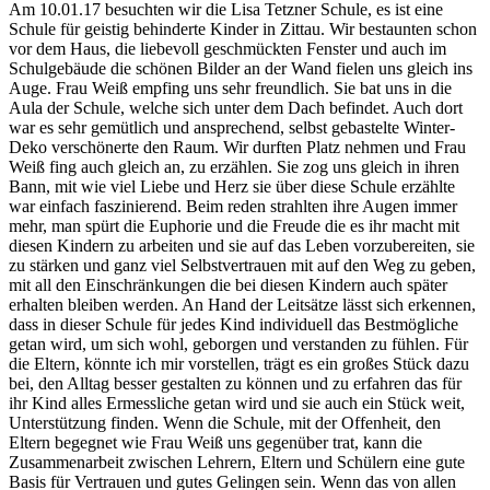
Am 10.01.17 besuchten wir die Lisa Tetzner Schule, es ist eine
Schule für geistig behinderte Kinder in Zittau. Wir bestaunten schon
vor dem Haus, die liebevoll geschmückten Fenster und auch im
Schulgebäude die schönen Bilder an der Wand fielen uns gleich ins
Auge. Frau Weiß empfing uns sehr freundlich. Sie bat uns in die
Aula der Schule, welche sich unter dem Dach befindet. Auch dort
war es sehr gemütlich und ansprechend, selbst gebastelte Winter-
Deko verschönerte den Raum. Wir durften Platz nehmen und Frau
Weiß fing auch gleich an, zu erzählen. Sie zog uns gleich in ihren
Bann, mit wie viel Liebe und Herz sie über diese Schule erzählte
war einfach faszinierend. Beim reden strahlten ihre Augen immer
mehr, man spürt die Euphorie und die Freude die es ihr macht mit
diesen Kindern zu arbeiten und sie auf das Leben vorzubereiten, sie
zu stärken und ganz viel Selbstvertrauen mit auf den Weg zu geben,
mit all den Einschränkungen die bei diesen Kindern auch später
erhalten bleiben werden. An Hand der Leitsätze lässt sich erkennen,
dass in dieser Schule für jedes Kind individuell das Bestmögliche
getan wird, um sich wohl, geborgen und verstanden zu fühlen. Für
die Eltern, könnte ich mir vorstellen, trägt es ein großes Stück dazu
bei, den Alltag besser gestalten zu können und zu erfahren das für
ihr Kind alles Ermessliche getan wird und sie auch ein Stück weit,
Unterstützung finden. Wenn die Schule, mit der Offenheit, den
Eltern begegnet wie Frau Weiß uns gegenüber trat, kann die
Zusammenarbeit zwischen Lehrern, Eltern und Schülern eine gute
Basis für Vertrauen und gutes Gelingen sein. Wenn das von allen