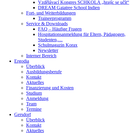
Vzdělávací Kongres SCHKOLA „hrajíc se učít“
DREAM Gaiatree School Indien
Fort- und Weiterbildungen
Traineeprogramm
Service & Downloads
FAQ – Häufige Fragen
Hospitationsanmeldung für Eltern, Pädagogen,
Studenten,…
Schulmagazin Korax
Newsletter
Interner Bereich
Ergodia
Überblick
Ausbildungsberufe
Kontakt
Aktuelles
Finanzierung und Kosten
Studium
Anmeldung
Team
Termine
Gersdorf
Überblick
Kontakt
Aktuelles