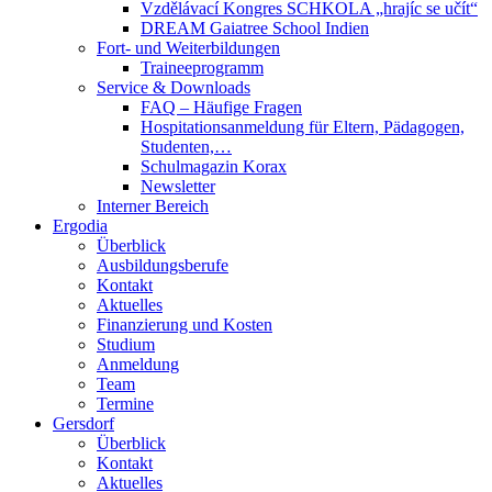
Vzdělávací Kongres SCHKOLA „hrajíc se učít“
DREAM Gaiatree School Indien
Fort- und Weiterbildungen
Traineeprogramm
Service & Downloads
FAQ – Häufige Fragen
Hospitationsanmeldung für Eltern, Pädagogen,
Studenten,…
Schulmagazin Korax
Newsletter
Interner Bereich
Ergodia
Überblick
Ausbildungsberufe
Kontakt
Aktuelles
Finanzierung und Kosten
Studium
Anmeldung
Team
Termine
Gersdorf
Überblick
Kontakt
Aktuelles