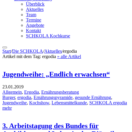
Überblick
Aktuelles
Team
Termine
Angebote
Kontakt
SCHKOLA Kochkurse
Start
/
Die SCHKOLA
/
Aktuelles
/
ergodia
Artikel mit dem Tag:
ergodia
» alle Artikel
Jugendweihe: „Endlich erwachsen“
23.01.2019
Allgemein
,
Ergodia
,
Ernährungsberatung
Burger
,
ergodia
,
Ernährungspyramide
,
gesunde Ernährung
,
Jugendweihe
,
Kochshow
,
Lebensmittelkunde
,
SCHKOLA ergodia
mehr
3. Arbeitstagung des Bundes für