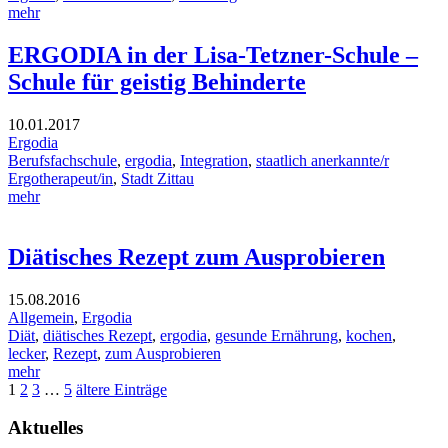
mehr
ERGODIA in der Lisa-Tetzner-Schule –
Schule für geistig Behinderte
10.01.2017
Ergodia
Berufsfachschule
,
ergodia
,
Integration
,
staatlich anerkannte/r
Ergotherapeut/in
,
Stadt Zittau
mehr
Diätisches Rezept zum Ausprobieren
15.08.2016
Allgemein
,
Ergodia
Diät
,
diätisches Rezept
,
ergodia
,
gesunde Ernährung
,
kochen
,
lecker
,
Rezept
,
zum Ausprobieren
mehr
1
2
3
…
5
ältere Einträge
Aktuelles