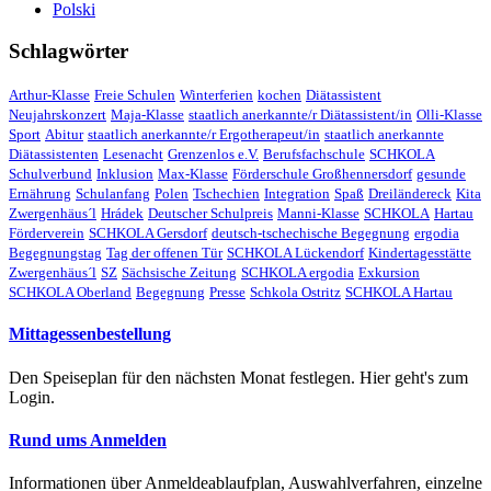
Polski
Schlagwörter
Arthur-Klasse
Freie Schulen
Winterferien
kochen
Diätassistent
Neujahrskonzert
Maja-Klasse
staatlich anerkannte/r Diätassistent/in
Olli-Klasse
Sport
Abitur
staatlich anerkannte/r Ergotherapeut/in
staatlich anerkannte
Diätassistenten
Lesenacht
Grenzenlos e.V.
Berufsfachschule
SCHKOLA
Schulverbund
Inklusion
Max-Klasse
Förderschule Großhennersdorf
gesunde
Ernährung
Schulanfang
Polen
Tschechien
Integration
Spaß
Dreiländereck
Kita
Zwergenhäus´l
Hrádek
Deutscher Schulpreis
Manni-Klasse
SCHKOLA
Hartau
Förderverein
SCHKOLA Gersdorf
deutsch-tschechische Begegnung
ergodia
Begegnungstag
Tag der offenen Tür
SCHKOLA Lückendorf
Kindertagesstätte
Zwergenhäus´l
SZ
Sächsische Zeitung
SCHKOLA ergodia
Exkursion
SCHKOLA Oberland
Begegnung
Presse
Schkola Ostritz
SCHKOLA Hartau
Mittagessenbestellung
Den Speiseplan für den nächsten Monat festlegen. Hier geht's zum
Login.
Rund ums Anmelden
Informationen über Anmeldeablaufplan, Auswahlverfahren, einzelne