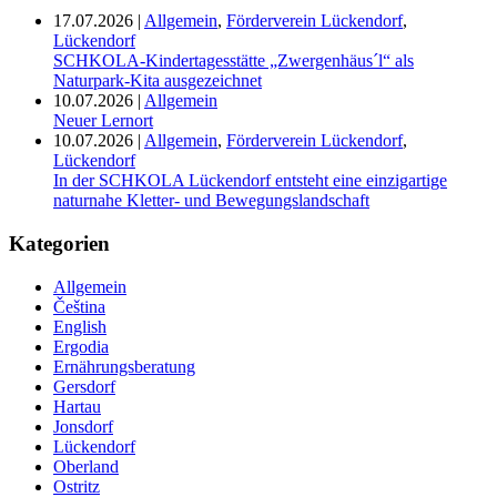
17.07.2026
|
Allgemein
,
Förderverein Lückendorf
,
Lückendorf
SCHKOLA-Kindertagesstätte „Zwergenhäus´l“ als
Naturpark-Kita ausgezeichnet
10.07.2026
|
Allgemein
Neuer Lernort
10.07.2026
|
Allgemein
,
Förderverein Lückendorf
,
Lückendorf
In der SCHKOLA Lückendorf entsteht eine einzigartige
naturnahe Kletter- und Bewegungslandschaft
Kategorien
Allgemein
Čeština
English
Ergodia
Ernährungsberatung
Gersdorf
Hartau
Jonsdorf
Lückendorf
Oberland
Ostritz