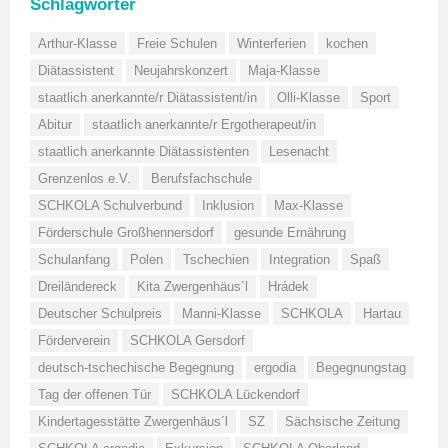
Schlagwörter
Arthur-Klasse
Freie Schulen
Winterferien
kochen
Diätassistent
Neujahrskonzert
Maja-Klasse
staatlich anerkannte/r Diätassistent/in
Olli-Klasse
Sport
Abitur
staatlich anerkannte/r Ergotherapeut/in
staatlich anerkannte Diätassistenten
Lesenacht
Grenzenlos e.V.
Berufsfachschule
SCHKOLA Schulverbund
Inklusion
Max-Klasse
Förderschule Großhennersdorf
gesunde Ernährung
Schulanfang
Polen
Tschechien
Integration
Spaß
Dreiländereck
Kita Zwergenhäus´l
Hrádek
Deutscher Schulpreis
Manni-Klasse
SCHKOLA
Hartau
Förderverein
SCHKOLA Gersdorf
deutsch-tschechische Begegnung
ergodia
Begegnungstag
Tag der offenen Tür
SCHKOLA Lückendorf
Kindertagesstätte Zwergenhäus´l
SZ
Sächsische Zeitung