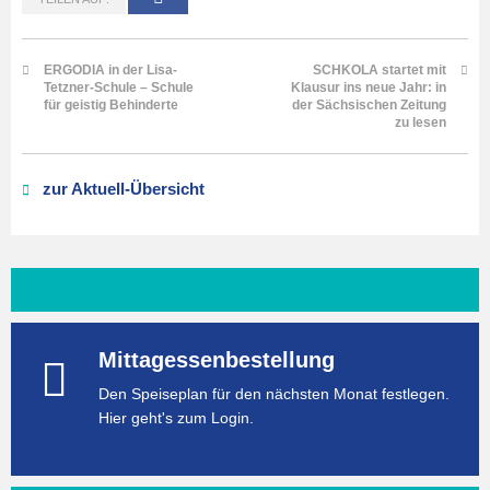
ERGODIA in der Lisa-
SCHKOLA startet mit
Tetzner-Schule – Schule
Klausur ins neue Jahr: in
für geistig Behinderte
der Sächsischen Zeitung
zu lesen
zur Aktuell-Übersicht
Mittagessenbestellung
Den Speiseplan für den nächsten Monat festlegen.
Hier geht's zum Login.