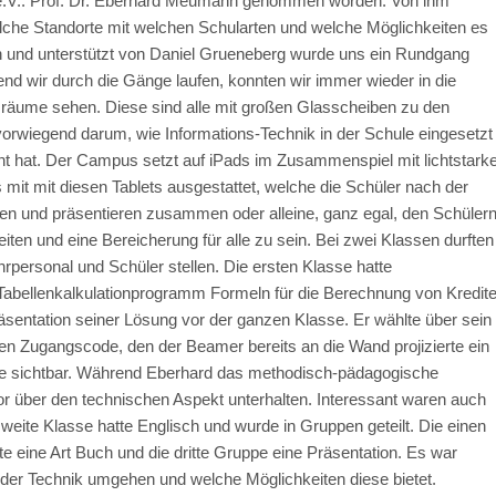
e.V.: Prof. Dr. Eberhard Meumann genommen worden. Von ihm
lche Standorte mit welchen Schularten und welche Möglichkeiten es
 und unterstützt von Daniel Grueneberg wurde uns ein Rundgang
end wir durch die Gänge laufen, konnten wir immer wieder in die
räume sehen. Diese sind alle mit großen Glasscheiben zu den
vorwiegend darum, wie Informations-Technik in der Schule eingesetzt
ht hat. Der Campus setzt auf iPads im Zusammenspiel mit lichtstark
mit mit diesen Tablets ausgestattet, welche die Schüler nach der
en und präsentieren zusammen oder alleine, ganz egal, den Schüler
iten und eine Bereicherung für alle zu sein. Bei zwei Klassen durften
rpersonal und Schüler stellen. Die ersten Klasse hatte
 Tabellenkalkulationprogramm Formeln für die Berechnung von Kredit
Präsentation seiner Lösung vor der ganzen Klasse. Er wählte über sein
n Zugangscode, den der Beamer bereits an die Wand projizierte ein
se sichtbar. Während Eberhard das methodisch-pädagogische
or über den technischen Aspekt unterhalten. Interessant waren auch
weite Klasse hatte Englisch und wurde in Gruppen geteilt. Die einen
lte eine Art Buch und die dritte Gruppe eine Präsentation. Es war
 der Technik umgehen und welche Möglichkeiten diese bietet.