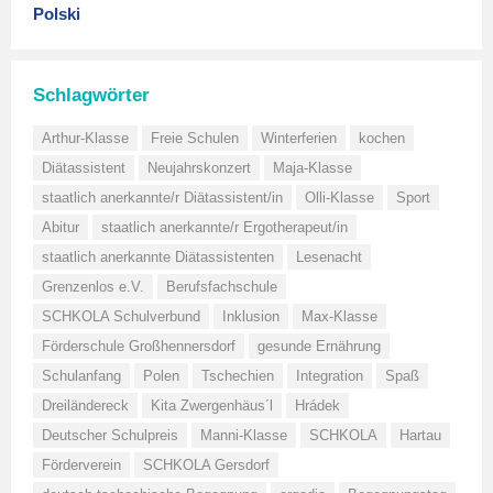
Polski
Schlagwörter
Arthur-Klasse
Freie Schulen
Winterferien
kochen
Diätassistent
Neujahrskonzert
Maja-Klasse
staatlich anerkannte/r Diätassistent/in
Olli-Klasse
Sport
Abitur
staatlich anerkannte/r Ergotherapeut/in
staatlich anerkannte Diätassistenten
Lesenacht
Grenzenlos e.V.
Berufsfachschule
SCHKOLA Schulverbund
Inklusion
Max-Klasse
Förderschule Großhennersdorf
gesunde Ernährung
Schulanfang
Polen
Tschechien
Integration
Spaß
Dreiländereck
Kita Zwergenhäus´l
Hrádek
Deutscher Schulpreis
Manni-Klasse
SCHKOLA
Hartau
Förderverein
SCHKOLA Gersdorf