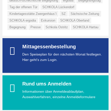
deutsch-tschechische Begegnung
ergodia
Begegnungstag
Tag der offenen Tür
SCHKOLA Lückendorf
Kindertagesstätte Zwergenhäus´l
SZ
Sächsische Zeitung
SCHKOLA ergodia
Exkursion
SCHKOLA Oberland
Begegnung
Presse
Schkola Ostritz
SCHKOLA Hartau
Mittagessenbestellung
Den Speiseplan für den nächsten Monat festlegen.
Hier geht's zum Login.
Rund ums Anmelden
Informationen über Anmeldeablaufplan,
Auswahlverfahren, einzelne Anmeldeformulare