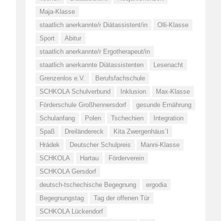
Maja-Klasse
staatlich anerkannte/r Diätassistent/in
Olli-Klasse
Sport
Abitur
staatlich anerkannte/r Ergotherapeut/in
staatlich anerkannte Diätassistenten
Lesenacht
Grenzenlos e.V.
Berufsfachschule
SCHKOLA Schulverbund
Inklusion
Max-Klasse
Förderschule Großhennersdorf
gesunde Ernährung
Schulanfang
Polen
Tschechien
Integration
Spaß
Dreiländereck
Kita Zwergenhäus´l
Hrádek
Deutscher Schulpreis
Manni-Klasse
SCHKOLA
Hartau
Förderverein
SCHKOLA Gersdorf
deutsch-tschechische Begegnung
ergodia
Begegnungstag
Tag der offenen Tür
SCHKOLA Lückendorf