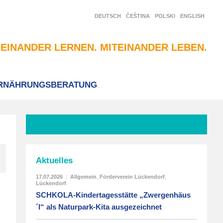
DEUTSCH
ČEŠTINA
POLSKI
ENGLISH
EINANDER LERNEN. MITEINANDER LEBEN.
RNÄHRUNGSBERATUNG
Aktuelles
17.07.2026
|
Allgemein
,
Förderverein Lückendorf
,
Lückendorf
SCHKOLA-Kindertagesstätte „Zwergenhäus
´l“ als Naturpark-Kita ausgezeichnet