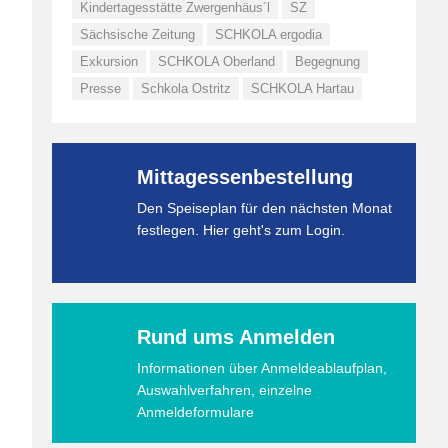
Kindertagesstätte Zwergenhäus´l
SZ
Sächsische Zeitung
SCHKOLA ergodia
Exkursion
SCHKOLA Oberland
Begegnung
Presse
Schkola Ostritz
SCHKOLA Hartau
Mittagessenbestellung
Den Speiseplan für den nächsten Monat
festlegen. Hier geht's zum Login.
Rund ums Anmelden
Informationen über Anmeldeablaufplan,
Auswahlverfahren, einzelne
Anmeldeformulare