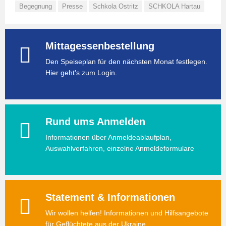
Begegnung
Presse
Schkola Ostritz
SCHKOLA Hartau
Mittagessenbestellung
Den Speiseplan für den nächsten Monat festlegen.
Hier geht's zum Login.
Rund ums Anmelden
Informationen über Anmeldeablaufplan,
Auswahlverfahren, einzelne Anmeldeformulare
Statement & Informationen
Wir wollen helfen! Informationen und Hilfsangebote
für Geflüchtete aus der Ukraine.