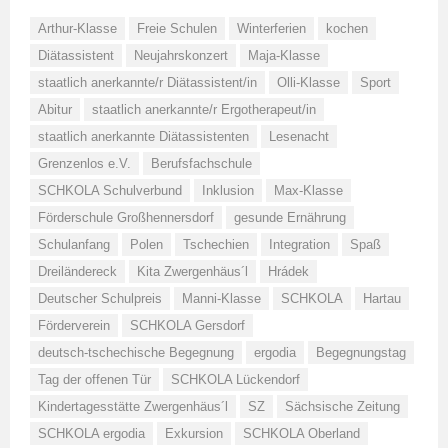
Arthur-Klasse
Freie Schulen
Winterferien
kochen
Diätassistent
Neujahrskonzert
Maja-Klasse
staatlich anerkannte/r Diätassistent/in
Olli-Klasse
Sport
Abitur
staatlich anerkannte/r Ergotherapeut/in
staatlich anerkannte Diätassistenten
Lesenacht
Grenzenlos e.V.
Berufsfachschule
SCHKOLA Schulverbund
Inklusion
Max-Klasse
Förderschule Großhennersdorf
gesunde Ernährung
Schulanfang
Polen
Tschechien
Integration
Spaß
Dreiländereck
Kita Zwergenhäus´l
Hrádek
Deutscher Schulpreis
Manni-Klasse
SCHKOLA
Hartau
Förderverein
SCHKOLA Gersdorf
deutsch-tschechische Begegnung
ergodia
Begegnungstag
Tag der offenen Tür
SCHKOLA Lückendorf
Kindertagesstätte Zwergenhäus´l
SZ
Sächsische Zeitung
SCHKOLA ergodia
Exkursion
SCHKOLA Oberland