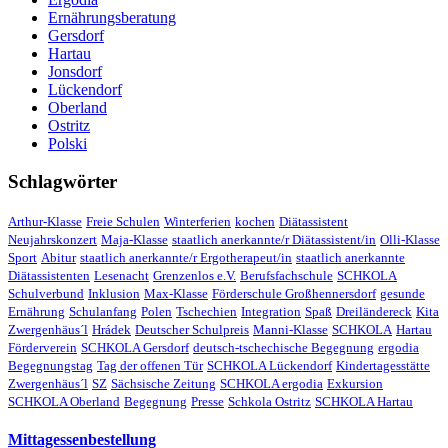
Ernährungsberatung
Gersdorf
Hartau
Jonsdorf
Lückendorf
Oberland
Ostritz
Polski
Schlagwörter
Arthur-Klasse
Freie Schulen
Winterferien
kochen
Diätassistent
Neujahrskonzert
Maja-Klasse
staatlich anerkannte/r Diätassistent/in
Olli-Klasse
Sport
Abitur
staatlich anerkannte/r Ergotherapeut/in
staatlich anerkannte
Diätassistenten
Lesenacht
Grenzenlos e.V.
Berufsfachschule
SCHKOLA
Schulverbund
Inklusion
Max-Klasse
Förderschule Großhennersdorf
gesunde
Ernährung
Schulanfang
Polen
Tschechien
Integration
Spaß
Dreiländereck
Kita
Zwergenhäus´l
Hrádek
Deutscher Schulpreis
Manni-Klasse
SCHKOLA
Hartau
Förderverein
SCHKOLA Gersdorf
deutsch-tschechische Begegnung
ergodia
Begegnungstag
Tag der offenen Tür
SCHKOLA Lückendorf
Kindertagesstätte
Zwergenhäus´l
SZ
Sächsische Zeitung
SCHKOLA ergodia
Exkursion
SCHKOLA Oberland
Begegnung
Presse
Schkola Ostritz
SCHKOLA Hartau
Mittagessenbestellung