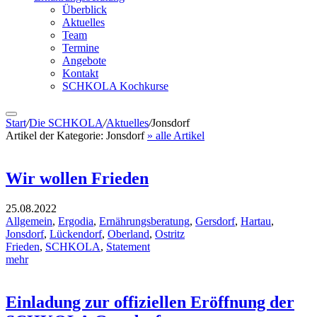
Überblick
Aktuelles
Team
Termine
Angebote
Kontakt
SCHKOLA Kochkurse
Start
/
Die SCHKOLA
/
Aktuelles
/
Jonsdorf
Artikel der Kategorie:
Jonsdorf
» alle Artikel
Wir wollen Frieden
25.08.2022
Allgemein
,
Ergodia
,
Ernährungsberatung
,
Gersdorf
,
Hartau
,
Jonsdorf
,
Lückendorf
,
Oberland
,
Ostritz
Frieden
,
SCHKOLA
,
Statement
mehr
Einladung zur offiziellen Eröffnung der