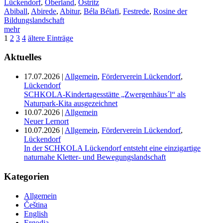
Lückendorf
,
Oberland
,
Ostritz
Abiball
,
Abirede
,
Abitur
,
Béla Bélafi
,
Festrede
,
Rosine der
Bildungslandschaft
mehr
1
2
3
4
ältere Einträge
Aktuelles
17.07.2026
|
Allgemein
,
Förderverein Lückendorf
,
Lückendorf
SCHKOLA-Kindertagesstätte „Zwergenhäus´l“ als
Naturpark-Kita ausgezeichnet
10.07.2026
|
Allgemein
Neuer Lernort
10.07.2026
|
Allgemein
,
Förderverein Lückendorf
,
Lückendorf
In der SCHKOLA Lückendorf entsteht eine einzigartige
naturnahe Kletter- und Bewegungslandschaft
Kategorien
Allgemein
Čeština
English
Ergodia