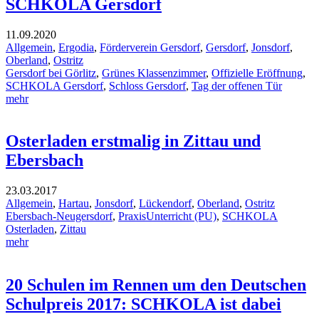
SCHKOLA Gersdorf
11.09.2020
Allgemein
,
Ergodia
,
Förderverein Gersdorf
,
Gersdorf
,
Jonsdorf
,
Oberland
,
Ostritz
Gersdorf bei Görlitz
,
Grünes Klassenzimmer
,
Offizielle Eröffnung
,
SCHKOLA Gersdorf
,
Schloss Gersdorf
,
Tag der offenen Tür
mehr
Osterladen erstmalig in Zittau und
Ebersbach
23.03.2017
Allgemein
,
Hartau
,
Jonsdorf
,
Lückendorf
,
Oberland
,
Ostritz
Ebersbach-Neugersdorf
,
PraxisUnterricht (PU)
,
SCHKOLA
Osterladen
,
Zittau
mehr
20 Schulen im Rennen um den Deutschen
Schulpreis 2017: SCHKOLA ist dabei