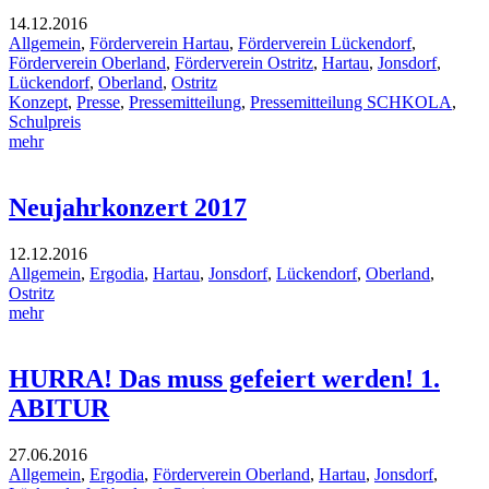
14.12.2016
Allgemein
,
Förderverein Hartau
,
Förderverein Lückendorf
,
Förderverein Oberland
,
Förderverein Ostritz
,
Hartau
,
Jonsdorf
,
Lückendorf
,
Oberland
,
Ostritz
Konzept
,
Presse
,
Pressemitteilung
,
Pressemitteilung SCHKOLA
,
Schulpreis
mehr
Neujahrkonzert 2017
12.12.2016
Allgemein
,
Ergodia
,
Hartau
,
Jonsdorf
,
Lückendorf
,
Oberland
,
Ostritz
mehr
HURRA! Das muss gefeiert werden! 1.
ABITUR
27.06.2016
Allgemein
,
Ergodia
,
Förderverein Oberland
,
Hartau
,
Jonsdorf
,