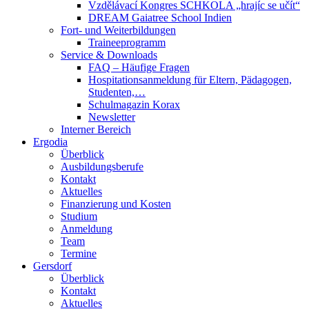
Vzdělávací Kongres SCHKOLA „hrajíc se učít“
DREAM Gaiatree School Indien
Fort- und Weiterbildungen
Traineeprogramm
Service & Downloads
FAQ – Häufige Fragen
Hospitationsanmeldung für Eltern, Pädagogen,
Studenten,…
Schulmagazin Korax
Newsletter
Interner Bereich
Ergodia
Überblick
Ausbildungsberufe
Kontakt
Aktuelles
Finanzierung und Kosten
Studium
Anmeldung
Team
Termine
Gersdorf
Überblick
Kontakt
Aktuelles