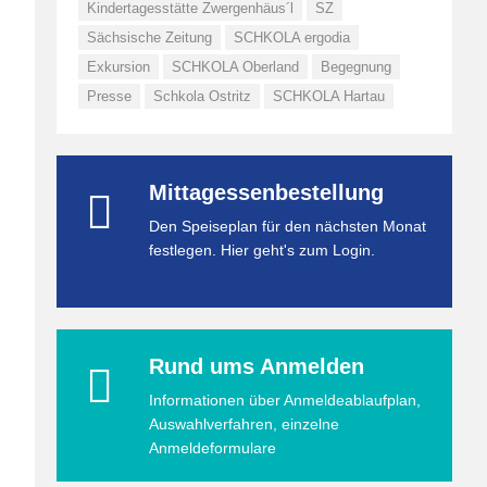
Kindertagesstätte Zwergenhäus´l
SZ
Sächsische Zeitung
SCHKOLA ergodia
Exkursion
SCHKOLA Oberland
Begegnung
Presse
Schkola Ostritz
SCHKOLA Hartau
Mittagessenbestellung
Den Speiseplan für den nächsten Monat
festlegen. Hier geht's zum Login.
Rund ums Anmelden
Informationen über Anmeldeablaufplan,
Auswahlverfahren, einzelne
Anmeldeformulare