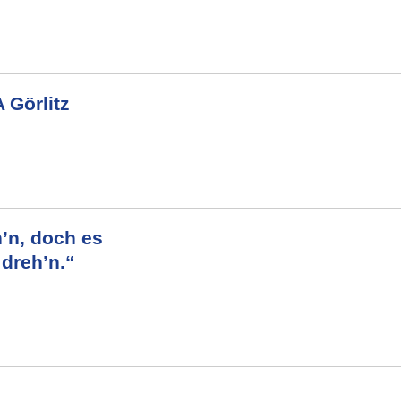
Görlitz
h’n, doch es
 dreh’n.“