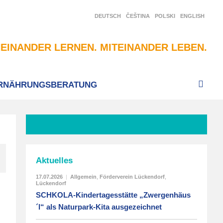
DEUTSCH
ČEŠTINA
POLSKI
ENGLISH
EINANDER LERNEN. MITEINANDER LEBEN.
RNÄHRUNGSBERATUNG
Aktuelles
17.07.2026
|
Allgemein
,
Förderverein Lückendorf
,
Lückendorf
SCHKOLA-Kindertagesstätte „Zwergenhäus
´l“ als Naturpark-Kita ausgezeichnet