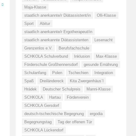
Maja-Klasse
staatlich anerkannte/r Diätassistent/in
Olli-Klasse
Sport
Abitur
staatlich anerkannte/r Ergotherapeut/in
staatlich anerkannte Diätassistenten
Lesenacht
Grenzenlos e.V.
Berufsfachschule
SCHKOLA Schulverbund
Inklusion
Max-Klasse
Förderschule Großhennersdorf
gesunde Ernährung
Schulanfang
Polen
Tschechien
Integration
Spaß
Dreiländereck
Kita Zwergenhäus´l
Hrádek
Deutscher Schulpreis
Manni-Klasse
SCHKOLA
Hartau
Förderverein
SCHKOLA Gersdorf
deutsch-tschechische Begegnung
ergodia
Begegnungstag
Tag der offenen Tür
SCHKOLA Lückendorf