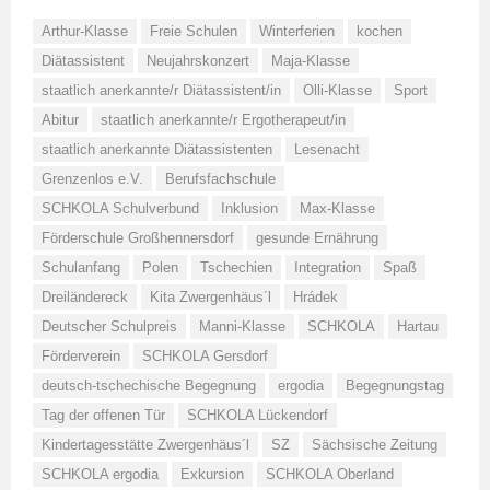
Arthur-Klasse
Freie Schulen
Winterferien
kochen
Diätassistent
Neujahrskonzert
Maja-Klasse
staatlich anerkannte/r Diätassistent/in
Olli-Klasse
Sport
Abitur
staatlich anerkannte/r Ergotherapeut/in
staatlich anerkannte Diätassistenten
Lesenacht
Grenzenlos e.V.
Berufsfachschule
SCHKOLA Schulverbund
Inklusion
Max-Klasse
Förderschule Großhennersdorf
gesunde Ernährung
Schulanfang
Polen
Tschechien
Integration
Spaß
Dreiländereck
Kita Zwergenhäus´l
Hrádek
Deutscher Schulpreis
Manni-Klasse
SCHKOLA
Hartau
Förderverein
SCHKOLA Gersdorf
deutsch-tschechische Begegnung
ergodia
Begegnungstag
Tag der offenen Tür
SCHKOLA Lückendorf
Kindertagesstätte Zwergenhäus´l
SZ
Sächsische Zeitung
SCHKOLA ergodia
Exkursion
SCHKOLA Oberland