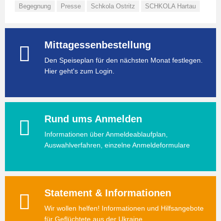
Begegnung
Presse
Schkola Ostritz
SCHKOLA Hartau
Mittagessenbestellung
Den Speiseplan für den nächsten Monat festlegen.
Hier geht's zum Login.
Rund ums Anmelden
Informationen über Anmeldeablaufplan,
Auswahlverfahren, einzelne Anmeldeformulare
Statement & Informationen
Wir wollen helfen! Informationen und Hilfsangebote
für Geflüchtete aus der Ukraine.