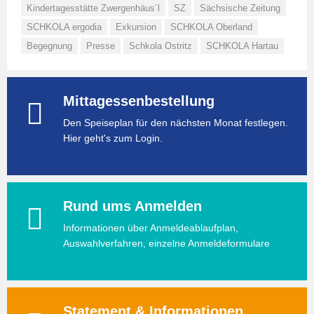
Kindertagesstätte Zwergenhäus´l
SZ
Sächsische Zeitung
SCHKOLA ergodia
Exkursion
SCHKOLA Oberland
Begegnung
Presse
Schkola Ostritz
SCHKOLA Hartau
Mittagessenbestellung
Den Speiseplan für den nächsten Monat festlegen.
Hier geht's zum Login.
Rund ums Anmelden
Informationen über Anmeldeablaufplan,
Auswahlverfahren, einzelne Anmeldeformulare
Statement & Informationen