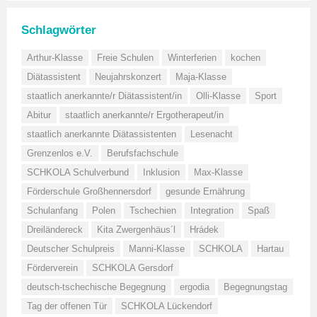
Schlagwörter
Arthur-Klasse
Freie Schulen
Winterferien
kochen
Diätassistent
Neujahrskonzert
Maja-Klasse
staatlich anerkannte/r Diätassistent/in
Olli-Klasse
Sport
Abitur
staatlich anerkannte/r Ergotherapeut/in
staatlich anerkannte Diätassistenten
Lesenacht
Grenzenlos e.V.
Berufsfachschule
SCHKOLA Schulverbund
Inklusion
Max-Klasse
Förderschule Großhennersdorf
gesunde Ernährung
Schulanfang
Polen
Tschechien
Integration
Spaß
Dreiländereck
Kita Zwergenhäus´l
Hrádek
Deutscher Schulpreis
Manni-Klasse
SCHKOLA
Hartau
Förderverein
SCHKOLA Gersdorf
deutsch-tschechische Begegnung
ergodia
Begegnungstag
Tag der offenen Tür
SCHKOLA Lückendorf