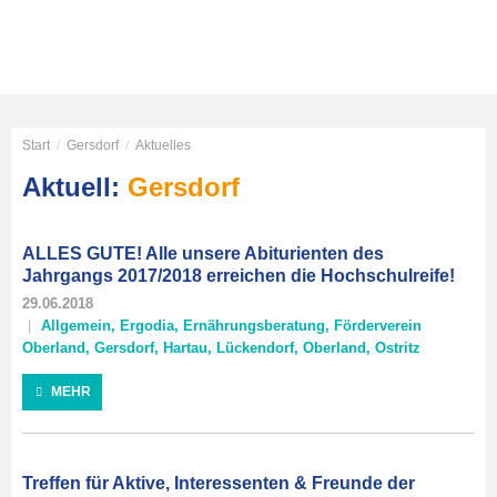
Start
/
Gersdorf
/
Aktuelles
Aktuell:
Gersdorf
ALLES GUTE! Alle unsere Abiturienten des
Jahrgangs 2017/2018 erreichen die Hochschulreife!
29.06.2018
Allgemein
,
Ergodia
,
Ernährungsberatung
,
Förderverein
Oberland
,
Gersdorf
,
Hartau
,
Lückendorf
,
Oberland
,
Ostritz
MEHR
Treffen für Aktive, Interessenten & Freunde der