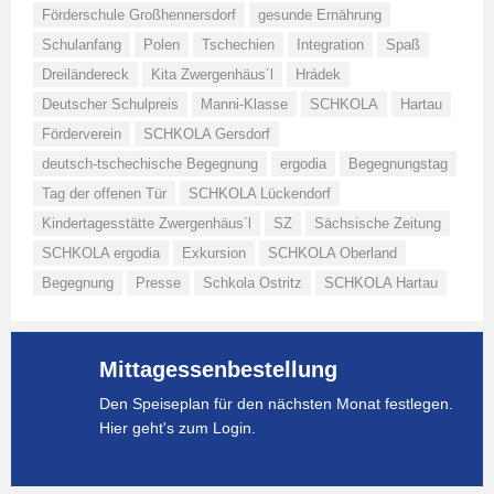
Förderschule Großhennersdorf
gesunde Ernährung
Schulanfang
Polen
Tschechien
Integration
Spaß
Dreiländereck
Kita Zwergenhäus´l
Hrádek
Deutscher Schulpreis
Manni-Klasse
SCHKOLA
Hartau
Förderverein
SCHKOLA Gersdorf
deutsch-tschechische Begegnung
ergodia
Begegnungstag
Tag der offenen Tür
SCHKOLA Lückendorf
Kindertagesstätte Zwergenhäus´l
SZ
Sächsische Zeitung
SCHKOLA ergodia
Exkursion
SCHKOLA Oberland
Begegnung
Presse
Schkola Ostritz
SCHKOLA Hartau
Mittagessenbestellung
Den Speiseplan für den nächsten Monat festlegen.
Hier geht's zum Login.