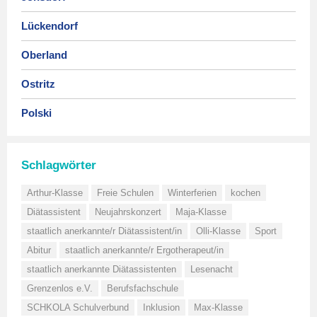
Lückendorf
Oberland
Ostritz
Polski
Schlagwörter
Arthur-Klasse
Freie Schulen
Winterferien
kochen
Diätassistent
Neujahrskonzert
Maja-Klasse
staatlich anerkannte/r Diätassistent/in
Olli-Klasse
Sport
Abitur
staatlich anerkannte/r Ergotherapeut/in
staatlich anerkannte Diätassistenten
Lesenacht
Grenzenlos e.V.
Berufsfachschule
SCHKOLA Schulverbund
Inklusion
Max-Klasse