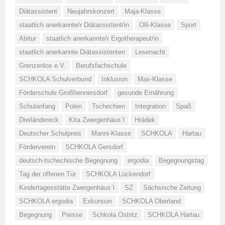
Diätassistent
Neujahrskonzert
Maja-Klasse
staatlich anerkannte/r Diätassistent/in
Olli-Klasse
Sport
Abitur
staatlich anerkannte/r Ergotherapeut/in
staatlich anerkannte Diätassistenten
Lesenacht
Grenzenlos e.V.
Berufsfachschule
SCHKOLA Schulverbund
Inklusion
Max-Klasse
Förderschule Großhennersdorf
gesunde Ernährung
Schulanfang
Polen
Tschechien
Integration
Spaß
Dreiländereck
Kita Zwergenhäus´l
Hrádek
Deutscher Schulpreis
Manni-Klasse
SCHKOLA
Hartau
Förderverein
SCHKOLA Gersdorf
deutsch-tschechische Begegnung
ergodia
Begegnungstag
Tag der offenen Tür
SCHKOLA Lückendorf
Kindertagesstätte Zwergenhäus´l
SZ
Sächsische Zeitung
SCHKOLA ergodia
Exkursion
SCHKOLA Oberland
Begegnung
Presse
Schkola Ostritz
SCHKOLA Hartau