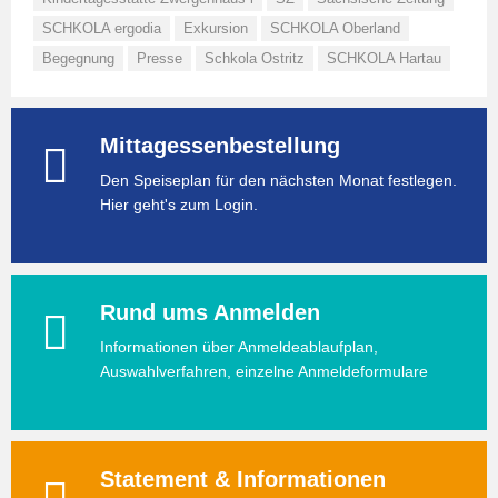
SCHKOLA ergodia
Exkursion
SCHKOLA Oberland
Begegnung
Presse
Schkola Ostritz
SCHKOLA Hartau
Mittagessenbestellung
Den Speiseplan für den nächsten Monat festlegen.
Hier geht's zum Login.
Rund ums Anmelden
Informationen über Anmeldeablaufplan,
Auswahlverfahren, einzelne Anmeldeformulare
Statement & Informationen