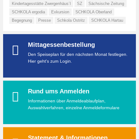
Kindertagesstätte Zwergenhäus´l
SZ
Sächsische Zeitung
SCHKOLA ergodia
Exkursion
SCHKOLA Oberland
Begegnung
Presse
Schkola Ostritz
SCHKOLA Hartau
Mittagessenbestellung
Den Speiseplan für den nächsten Monat festlegen.
Hier geht's zum Login.
Rund ums Anmelden
Informationen über Anmeldeablaufplan,
Auswahlverfahren, einzelne Anmeldeformulare
Statement & Informationen