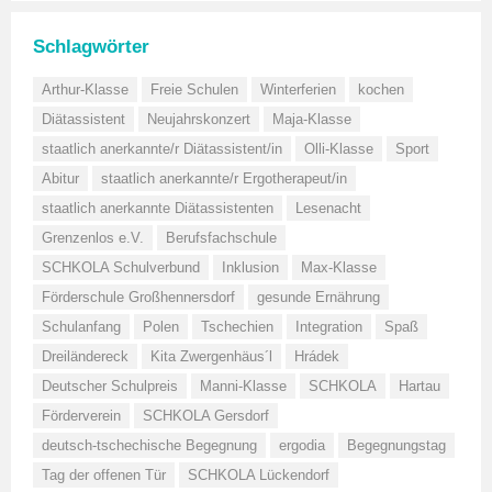
Schlagwörter
Arthur-Klasse
Freie Schulen
Winterferien
kochen
Diätassistent
Neujahrskonzert
Maja-Klasse
staatlich anerkannte/r Diätassistent/in
Olli-Klasse
Sport
Abitur
staatlich anerkannte/r Ergotherapeut/in
staatlich anerkannte Diätassistenten
Lesenacht
Grenzenlos e.V.
Berufsfachschule
SCHKOLA Schulverbund
Inklusion
Max-Klasse
Förderschule Großhennersdorf
gesunde Ernährung
Schulanfang
Polen
Tschechien
Integration
Spaß
Dreiländereck
Kita Zwergenhäus´l
Hrádek
Deutscher Schulpreis
Manni-Klasse
SCHKOLA
Hartau
Förderverein
SCHKOLA Gersdorf
deutsch-tschechische Begegnung
ergodia
Begegnungstag
Tag der offenen Tür
SCHKOLA Lückendorf