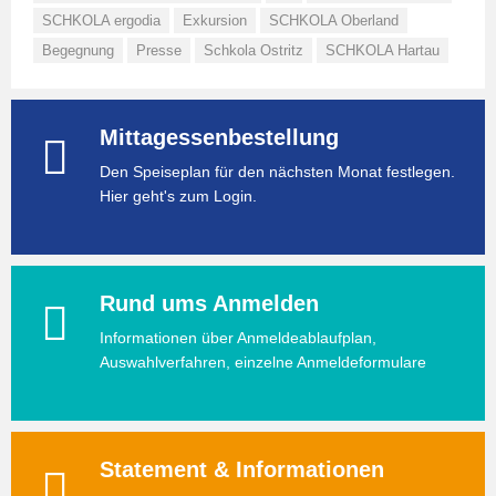
SCHKOLA ergodia
Exkursion
SCHKOLA Oberland
Begegnung
Presse
Schkola Ostritz
SCHKOLA Hartau
Mittagessenbestellung
Den Speiseplan für den nächsten Monat festlegen.
Hier geht's zum Login.
Rund ums Anmelden
Informationen über Anmeldeablaufplan,
Auswahlverfahren, einzelne Anmeldeformulare
Statement & Informationen