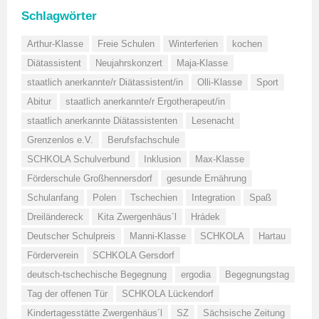
Schlagwörter
Arthur-Klasse
Freie Schulen
Winterferien
kochen
Diätassistent
Neujahrskonzert
Maja-Klasse
staatlich anerkannte/r Diätassistent/in
Olli-Klasse
Sport
Abitur
staatlich anerkannte/r Ergotherapeut/in
staatlich anerkannte Diätassistenten
Lesenacht
Grenzenlos e.V.
Berufsfachschule
SCHKOLA Schulverbund
Inklusion
Max-Klasse
Förderschule Großhennersdorf
gesunde Ernährung
Schulanfang
Polen
Tschechien
Integration
Spaß
Dreiländereck
Kita Zwergenhäus´l
Hrádek
Deutscher Schulpreis
Manni-Klasse
SCHKOLA
Hartau
Förderverein
SCHKOLA Gersdorf
deutsch-tschechische Begegnung
ergodia
Begegnungstag
Tag der offenen Tür
SCHKOLA Lückendorf
Kindertagesstätte Zwergenhäus´l
SZ
Sächsische Zeitung