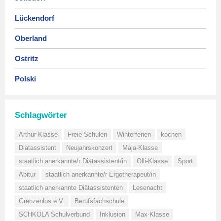
Lückendorf
Oberland
Ostritz
Polski
Schlagwörter
Arthur-Klasse
Freie Schulen
Winterferien
kochen
Diätassistent
Neujahrskonzert
Maja-Klasse
staatlich anerkannte/r Diätassistent/in
Olli-Klasse
Sport
Abitur
staatlich anerkannte/r Ergotherapeut/in
staatlich anerkannte Diätassistenten
Lesenacht
Grenzenlos e.V.
Berufsfachschule
SCHKOLA Schulverbund
Inklusion
Max-Klasse