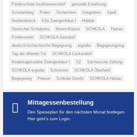
Förderschule Großhennersdorf
gesunde Ernährung
Schulanfang
Polen
Tschechien
Integration
Spaß
Dreiländereck
Kita Zwergenhäus´l
Hrádek
Deutscher Schulpreis
Manni-Klasse
SCHKOLA
Hartau
Förderverein
SCHKOLA Gersdorf
deutsch-tschechische Begegnung
ergodia
Begegnungstag
Tag der offenen Tür
SCHKOLA Lückendorf
Kindertagesstätte Zwergenhäus´l
SZ
Sächsische Zeitung
SCHKOLA ergodia
Exkursion
SCHKOLA Oberland
Begegnung
Presse
Schkola Ostritz
SCHKOLA Hartau
Mittagessenbestellung
Den Speiseplan für den nächsten Monat festlegen.
Hier geht's zum Login.