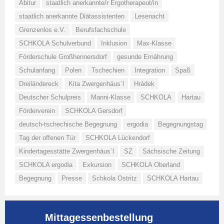
Abitur
staatlich anerkannte/r Ergotherapeut/in
staatlich anerkannte Diätassistenten
Lesenacht
Grenzenlos e.V.
Berufsfachschule
SCHKOLA Schulverbund
Inklusion
Max-Klasse
Förderschule Großhennersdorf
gesunde Ernährung
Schulanfang
Polen
Tschechien
Integration
Spaß
Dreiländereck
Kita Zwergenhäus´l
Hrádek
Deutscher Schulpreis
Manni-Klasse
SCHKOLA
Hartau
Förderverein
SCHKOLA Gersdorf
deutsch-tschechische Begegnung
ergodia
Begegnungstag
Tag der offenen Tür
SCHKOLA Lückendorf
Kindertagesstätte Zwergenhäus´l
SZ
Sächsische Zeitung
SCHKOLA ergodia
Exkursion
SCHKOLA Oberland
Begegnung
Presse
Schkola Ostritz
SCHKOLA Hartau
Mittagessenbestellung