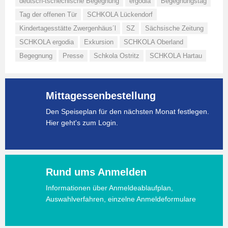
deutsch-tschechische Begegnung
ergodia
Begegnungstag
Tag der offenen Tür
SCHKOLA Lückendorf
Kindertagesstätte Zwergenhäus´l
SZ
Sächsische Zeitung
SCHKOLA ergodia
Exkursion
SCHKOLA Oberland
Begegnung
Presse
Schkola Ostritz
SCHKOLA Hartau
Mittagessenbestellung
Den Speiseplan für den nächsten Monat festlegen.
Hier geht's zum Login.
Rund ums Anmelden
Informationen über Anmeldeablaufplan,
Auswahlverfahren, einzelne Anmeldeformulare