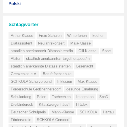
Polski
Schlagwörter
Arthur-Klasse
Freie Schulen
Winterferien
kochen
Diätassistent
Neujahrskonzert
Maja-Klasse
staatlich anerkannte/r Diätassistent/in
Olli-Klasse
Sport
Abitur
staatlich anerkannte/r Ergotherapeut/in
staatlich anerkannte Diätassistenten
Lesenacht
Grenzenlos e.V.
Berufsfachschule
SCHKOLA Schulverbund
Inklusion
Max-Klasse
Förderschule Großhennersdorf
gesunde Ernährung
Schulanfang
Polen
Tschechien
Integration
Spaß
Dreiländereck
Kita Zwergenhäus´l
Hrádek
Deutscher Schulpreis
Manni-Klasse
SCHKOLA
Hartau
Förderverein
SCHKOLA Gersdorf