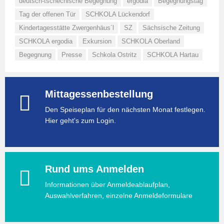
deutsch-tschechische Begegnung
ergodia
Begegnungstag
Tag der offenen Tür
SCHKOLA Lückendorf
Kindertagesstätte Zwergenhäus´l
SZ
Sächsische Zeitung
SCHKOLA ergodia
Exkursion
SCHKOLA Oberland
Begegnung
Presse
Schkola Ostritz
SCHKOLA Hartau
Mittagessenbestellung
Den Speiseplan für den nächsten Monat festlegen.
Hier geht's zum Login.
Rund ums Anmelden
Informationen über Anmeldeablaufplan,
Auswahlverfahren, einzelne Anmeldeformulare