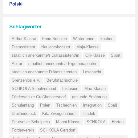
Polski
Schlagwörter
Arthur-Klasse
Freie Schulen
Winterferien
kochen
Diätassistent
Neujahrskonzert
Maja-Klasse
staatlich anerkannte/r Diätassistent/in
Olli-Klasse
Sport
Abitur
staatlich anerkannte/r Ergotherapeut/in
staatlich anerkannte Diätassistenten
Lesenacht
Grenzenlos e.V.
Berufsfachschule
SCHKOLA Schulverbund
Inklusion
Max-Klasse
Förderschule Großhennersdorf
gesunde Ernährung
Schulanfang
Polen
Tschechien
Integration
Spaß
Dreiländereck
Kita Zwergenhäus´l
Hrádek
Deutscher Schulpreis
Manni-Klasse
SCHKOLA
Hartau
Förderverein
SCHKOLA Gersdorf