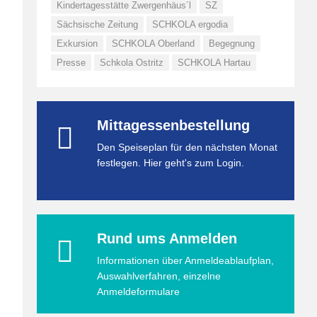
Kindertagesstätte Zwergenhäus´l
SZ
Sächsische Zeitung
SCHKOLA ergodia
Exkursion
SCHKOLA Oberland
Begegnung
Presse
Schkola Ostritz
SCHKOLA Hartau
Mittagessenbestellung
Den Speiseplan für den nächsten Monat
festlegen. Hier geht's zum Login.
Rund ums Anmelden
Informationen über Anmeldeablaufplan,
Auswahlverfahren, einzelne
Anmeldeformulare