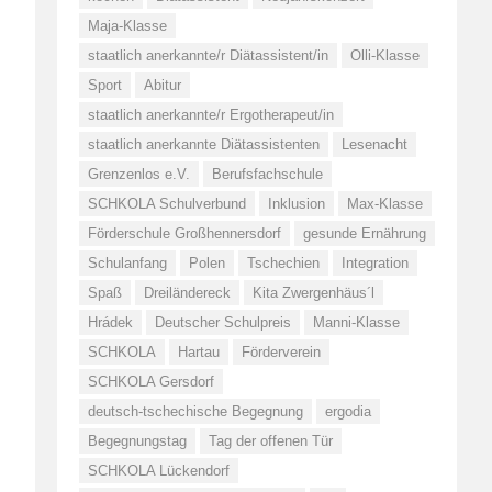
Maja-Klasse
staatlich anerkannte/r Diätassistent/in
Olli-Klasse
Sport
Abitur
staatlich anerkannte/r Ergotherapeut/in
staatlich anerkannte Diätassistenten
Lesenacht
Grenzenlos e.V.
Berufsfachschule
SCHKOLA Schulverbund
Inklusion
Max-Klasse
Förderschule Großhennersdorf
gesunde Ernährung
Schulanfang
Polen
Tschechien
Integration
Spaß
Dreiländereck
Kita Zwergenhäus´l
Hrádek
Deutscher Schulpreis
Manni-Klasse
SCHKOLA
Hartau
Förderverein
SCHKOLA Gersdorf
deutsch-tschechische Begegnung
ergodia
Begegnungstag
Tag der offenen Tür
SCHKOLA Lückendorf