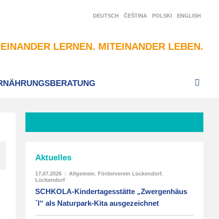
DEUTSCH
ČEŠTINA
POLSKI
ENGLISH
EINANDER LERNEN. MITEINANDER LEBEN.
RNÄHRUNGSBERATUNG
Aktuelles
17.07.2026
|
Allgemein
,
Förderverein Lückendorf
,
Lückendorf
SCHKOLA-Kindertagesstätte „Zwergenhäus
´l“ als Naturpark-Kita ausgezeichnet