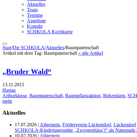
Aktuelles
Team
Termine
Angebote
Kontakt
SCHKOLA Kochkurse
Start
/
Die SCHKOLA
/
Aktuelles
/
Baumpatenschaft
Artikel mit dem Tag:
Baumpatenschaft
» alle Artikel
„Bruder Wald“
13.11.2015
Hartau
Arthurklasse
,
Baumpatenschaft
,
Baumpflanzaktion
,
Birkenfarm
,
SCH
mehr
Aktuelles
17.07.2026
|
Allgemein
,
Förderverein Lückendorf
,
Lückendorf
SCHKOLA-Kindertagesstätte „Zwergenhäus´l“ als Naturpark-K
10.07.2026
|
Allgemein