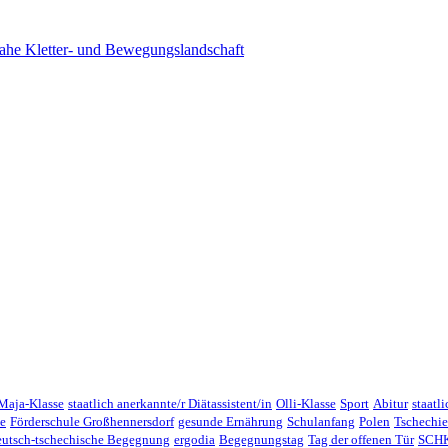
ahe Kletter- und Bewegungslandschaft
Maja-Klasse
staatlich anerkannte/r Diätassistent/in
Olli-Klasse
Sport
Abitur
staatl
e
Förderschule Großhennersdorf
gesunde Ernährung
Schulanfang
Polen
Tschechi
eutsch-tschechische Begegnung
ergodia
Begegnungstag
Tag der offenen Tür
SCHK