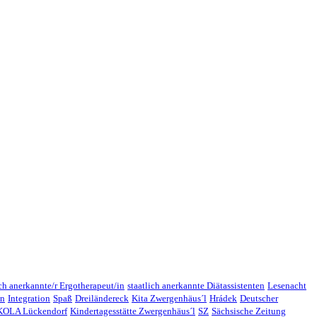
ich anerkannte/r Ergotherapeut/in
staatlich anerkannte Diätassistenten
Lesenacht
en
Integration
Spaß
Dreiländereck
Kita Zwergenhäus´l
Hrádek
Deutscher
OLA Lückendorf
Kindertagesstätte Zwergenhäus´l
SZ
Sächsische Zeitung