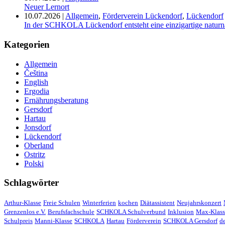
Neuer Lernort
10.07.2026
|
Allgemein
,
Förderverein Lückendorf
,
Lückendorf
In der SCHKOLA Lückendorf entsteht eine einzigartige naturn
Kategorien
Allgemein
Čeština
English
Ergodia
Ernährungsberatung
Gersdorf
Hartau
Jonsdorf
Lückendorf
Oberland
Ostritz
Polski
Schlagwörter
Arthur-Klasse
Freie Schulen
Winterferien
kochen
Diätassistent
Neujahrskonzert
Grenzenlos e.V.
Berufsfachschule
SCHKOLA Schulverbund
Inklusion
Max-Klass
Schulpreis
Manni-Klasse
SCHKOLA
Hartau
Förderverein
SCHKOLA Gersdorf
d