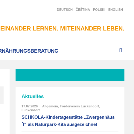
DEUTSCH
ČEŠTINA
POLSKI
ENGLISH
EINANDER LERNEN. MITEINANDER LEBEN.
RNÄHRUNGSBERATUNG
Aktuelles
17.07.2026
|
Allgemein
,
Förderverein Lückendorf
,
Lückendorf
SCHKOLA-Kindertagesstätte „Zwergenhäus
´l“ als Naturpark-Kita ausgezeichnet