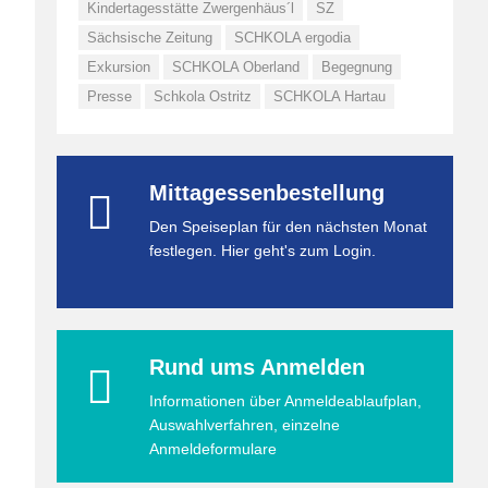
Kindertagesstätte Zwergenhäus´l
SZ
Sächsische Zeitung
SCHKOLA ergodia
Exkursion
SCHKOLA Oberland
Begegnung
Presse
Schkola Ostritz
SCHKOLA Hartau
Mittagessenbestellung
Den Speiseplan für den nächsten Monat
festlegen. Hier geht's zum Login.
Rund ums Anmelden
Informationen über Anmeldeablaufplan,
Auswahlverfahren, einzelne
Anmeldeformulare