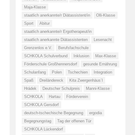
Maja-Klasse
staatlich anerkannte/r Diätassistent/in
Olli-Klasse
Sport
Abitur
staatlich anerkannte/r Ergotherapeut/in
staatlich anerkannte Diätassistenten
Lesenacht
Grenzenlos e.V.
Berufsfachschule
SCHKOLA Schulverbund
Inklusion
Max-Klasse
Förderschule Großhennersdorf
gesunde Ernährung
Schulanfang
Polen
Tschechien
Integration
Spaß
Dreiländereck
Kita Zwergenhäus´l
Hrádek
Deutscher Schulpreis
Manni-Klasse
SCHKOLA
Hartau
Förderverein
SCHKOLA Gersdorf
deutsch-tschechische Begegnung
ergodia
Begegnungstag
Tag der offenen Tür
SCHKOLA Lückendorf