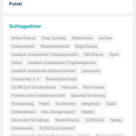
Polski
Schlagwörter
Arthur-Klasse
Freie Schulen
Winterferien
kochen
Diätassistent
Neujahrskonzert
Maja-Klasse
staatlich anerkannte/r Diätassistent/in
Olli-Klasse
Sport
Abitur
staatlich anerkannte/r Ergotherapeut/in
staatlich anerkannte Diätassistenten
Lesenacht
Grenzenlos e.V.
Berufsfachschule
SCHKOLA Schulverbund
Inklusion
Max-Klasse
Förderschule Großhennersdorf
gesunde Ernährung
Schulanfang
Polen
Tschechien
Integration
Spaß
Dreiländereck
Kita Zwergenhäus´l
Hrádek
Deutscher Schulpreis
Manni-Klasse
SCHKOLA
Hartau
Förderverein
SCHKOLA Gersdorf