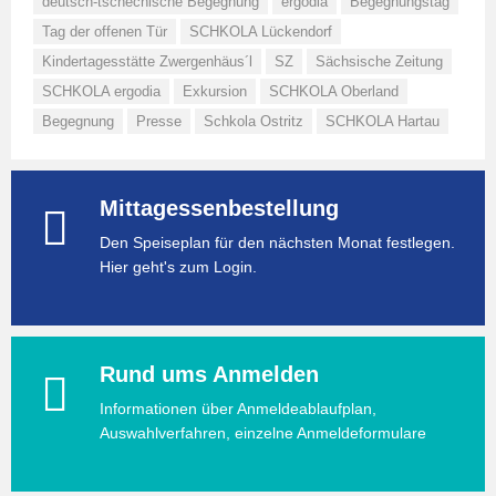
deutsch-tschechische Begegnung
ergodia
Begegnungstag
Tag der offenen Tür
SCHKOLA Lückendorf
Kindertagesstätte Zwergenhäus´l
SZ
Sächsische Zeitung
SCHKOLA ergodia
Exkursion
SCHKOLA Oberland
Begegnung
Presse
Schkola Ostritz
SCHKOLA Hartau
Mittagessenbestellung
Den Speiseplan für den nächsten Monat festlegen.
Hier geht's zum Login.
Rund ums Anmelden
Informationen über Anmeldeablaufplan,
Auswahlverfahren, einzelne Anmeldeformulare