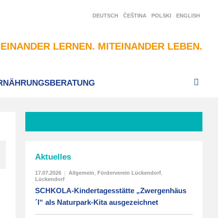
DEUTSCH
ČEŠTINA
POLSKI
ENGLISH
EINANDER LERNEN. MITEINANDER LEBEN.
RNÄHRUNGSBERATUNG
Aktuelles
17.07.2026
|
Allgemein
,
Förderverein Lückendorf
,
Lückendorf
SCHKOLA-Kindertagesstätte „Zwergenhäus
´l“ als Naturpark-Kita ausgezeichnet