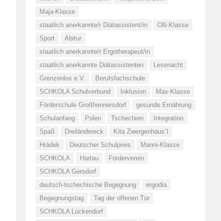
Maja-Klasse
staatlich anerkannte/r Diätassistent/in
Olli-Klasse
Sport
Abitur
staatlich anerkannte/r Ergotherapeut/in
staatlich anerkannte Diätassistenten
Lesenacht
Grenzenlos e.V.
Berufsfachschule
SCHKOLA Schulverbund
Inklusion
Max-Klasse
Förderschule Großhennersdorf
gesunde Ernährung
Schulanfang
Polen
Tschechien
Integration
Spaß
Dreiländereck
Kita Zwergenhäus´l
Hrádek
Deutscher Schulpreis
Manni-Klasse
SCHKOLA
Hartau
Förderverein
SCHKOLA Gersdorf
deutsch-tschechische Begegnung
ergodia
Begegnungstag
Tag der offenen Tür
SCHKOLA Lückendorf