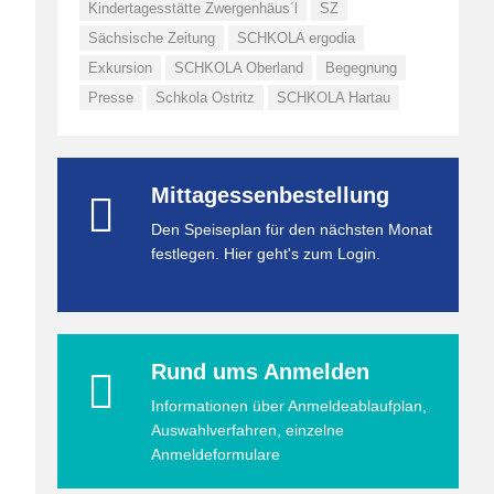
Kindertagesstätte Zwergenhäus´l
SZ
Sächsische Zeitung
SCHKOLA ergodia
Exkursion
SCHKOLA Oberland
Begegnung
Presse
Schkola Ostritz
SCHKOLA Hartau
Mittagessenbestellung
Den Speiseplan für den nächsten Monat
festlegen. Hier geht's zum Login.
Rund ums Anmelden
Informationen über Anmeldeablaufplan,
Auswahlverfahren, einzelne
Anmeldeformulare