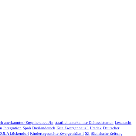
ich anerkannte/r Ergotherapeut/in
staatlich anerkannte Diätassistenten
Lesenacht
en
Integration
Spaß
Dreiländereck
Kita Zwergenhäus´l
Hrádek
Deutscher
OLA Lückendorf
Kindertagesstätte Zwergenhäus´l
SZ
Sächsische Zeitung