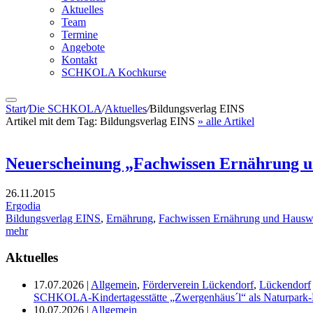
Aktuelles
Team
Termine
Angebote
Kontakt
SCHKOLA Kochkurse
Start
/
Die SCHKOLA
/
Aktuelles
/
Bildungsverlag EINS
Artikel mit dem Tag:
Bildungsverlag EINS
» alle Artikel
Neuerscheinung „Fachwissen Ernährung un
26.11.2015
Ergodia
Bildungsverlag EINS
,
Ernährung
,
Fachwissen Ernährung und Hauswir
mehr
Aktuelles
17.07.2026
|
Allgemein
,
Förderverein Lückendorf
,
Lückendorf
SCHKOLA-Kindertagesstätte „Zwergenhäus´l“ als Naturpark-K
10.07.2026
|
Allgemein