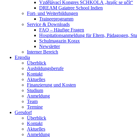
Vzdělávací Kongres SCHKOLA „hrajíc se učít“
DREAM Gaiatree School Indien
Fort- und Weiterbildungen
Traineeprogramm
Service & Downloads
FAQ – Häufige Fragen
Hospitationsanmeldung für Eltern, Pädagogen, S
Schulmagazin Korax
Newsletter
Interner Bereich
Ergodia
Überblick
Ausbildungsberufe
Kontakt
Aktuelles
Finanzierung und Kosten
Studium
Anmeldung
Team
Termine
Gersdorf
Überblick
Kontakt
Aktuelles
Anmeldung