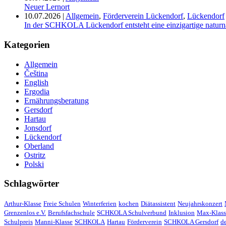
Neuer Lernort
10.07.2026
|
Allgemein
,
Förderverein Lückendorf
,
Lückendorf
In der SCHKOLA Lückendorf entsteht eine einzigartige naturn
Kategorien
Allgemein
Čeština
English
Ergodia
Ernährungsberatung
Gersdorf
Hartau
Jonsdorf
Lückendorf
Oberland
Ostritz
Polski
Schlagwörter
Arthur-Klasse
Freie Schulen
Winterferien
kochen
Diätassistent
Neujahrskonzert
Grenzenlos e.V.
Berufsfachschule
SCHKOLA Schulverbund
Inklusion
Max-Klass
Schulpreis
Manni-Klasse
SCHKOLA
Hartau
Förderverein
SCHKOLA Gersdorf
d