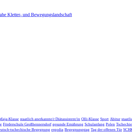
ahe Kletter- und Bewegungslandschaft
Maja-Klasse
staatlich anerkannte/r Diätassistent/in
Olli-Klasse
Sport
Abitur
staatl
e
Förderschule Großhennersdorf
gesunde Ernährung
Schulanfang
Polen
Tschechi
eutsch-tschechische Begegnung
ergodia
Begegnungstag
Tag der offenen Tür
SCHK