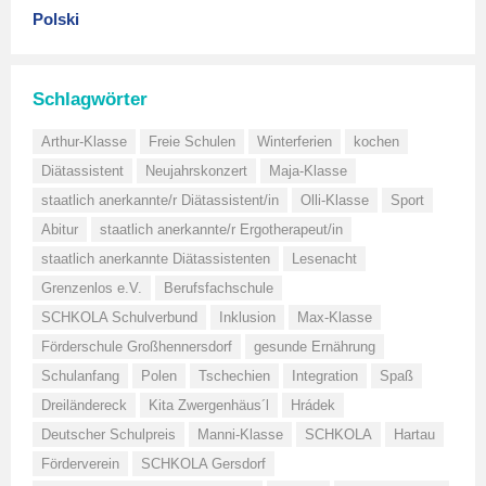
Polski
Schlagwörter
Arthur-Klasse
Freie Schulen
Winterferien
kochen
Diätassistent
Neujahrskonzert
Maja-Klasse
staatlich anerkannte/r Diätassistent/in
Olli-Klasse
Sport
Abitur
staatlich anerkannte/r Ergotherapeut/in
staatlich anerkannte Diätassistenten
Lesenacht
Grenzenlos e.V.
Berufsfachschule
SCHKOLA Schulverbund
Inklusion
Max-Klasse
Förderschule Großhennersdorf
gesunde Ernährung
Schulanfang
Polen
Tschechien
Integration
Spaß
Dreiländereck
Kita Zwergenhäus´l
Hrádek
Deutscher Schulpreis
Manni-Klasse
SCHKOLA
Hartau
Förderverein
SCHKOLA Gersdorf