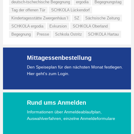
deutsch-tschechische Begegnung
ergodia
Begegnungstag
Tag der offenen Tür
SCHKOLA Lückendorf
Kindertagesstätte Zwergenhäus´l
SZ
Sächsische Zeitung
SCHKOLA ergodia
Exkursion
SCHKOLA Oberland
Begegnung
Presse
Schkola Ostritz
SCHKOLA Hartau
Mittagessenbestellung
Den Speiseplan für den nächsten Monat festlegen.
Hier geht's zum Login.
Rund ums Anmelden
Informationen über Anmeldeablaufplan,
Auswahlverfahren, einzelne Anmeldeformulare