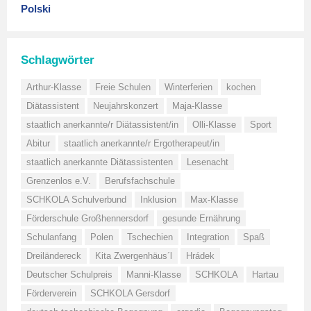
Polski
Schlagwörter
Arthur-Klasse
Freie Schulen
Winterferien
kochen
Diätassistent
Neujahrskonzert
Maja-Klasse
staatlich anerkannte/r Diätassistent/in
Olli-Klasse
Sport
Abitur
staatlich anerkannte/r Ergotherapeut/in
staatlich anerkannte Diätassistenten
Lesenacht
Grenzenlos e.V.
Berufsfachschule
SCHKOLA Schulverbund
Inklusion
Max-Klasse
Förderschule Großhennersdorf
gesunde Ernährung
Schulanfang
Polen
Tschechien
Integration
Spaß
Dreiländereck
Kita Zwergenhäus´l
Hrádek
Deutscher Schulpreis
Manni-Klasse
SCHKOLA
Hartau
Förderverein
SCHKOLA Gersdorf