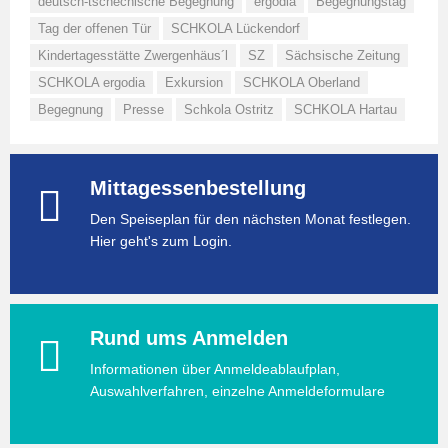
deutsch-tschechische Begegnung
ergodia
Begegnungstag
Tag der offenen Tür
SCHKOLA Lückendorf
Kindertagesstätte Zwergenhäus´l
SZ
Sächsische Zeitung
SCHKOLA ergodia
Exkursion
SCHKOLA Oberland
Begegnung
Presse
Schkola Ostritz
SCHKOLA Hartau
Mittagessenbestellung
Den Speiseplan für den nächsten Monat festlegen.
Hier geht's zum Login.
Rund ums Anmelden
Informationen über Anmeldeablaufplan,
Auswahlverfahren, einzelne Anmeldeformulare