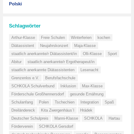
Polski
Schlagwörter
Arthur-Klasse
Freie Schulen
Winterferien
kochen
Diätassistent
Neujahrskonzert
Maja-Klasse
staatlich anerkannte/r Diätassistent/in
Olli-Klasse
Sport
Abitur
staatlich anerkannte/r Ergotherapeut/in
staatlich anerkannte Diätassistenten
Lesenacht
Grenzenlos e.V.
Berufsfachschule
SCHKOLA Schulverbund
Inklusion
Max-Klasse
Förderschule Großhennersdorf
gesunde Ernährung
Schulanfang
Polen
Tschechien
Integration
Spaß
Dreiländereck
Kita Zwergenhäus´l
Hrádek
Deutscher Schulpreis
Manni-Klasse
SCHKOLA
Hartau
Förderverein
SCHKOLA Gersdorf