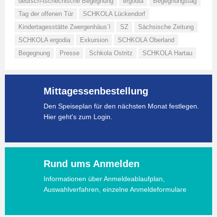
deutsch-tschechische Begegnung
ergodia
Begegnungstag
Tag der offenen Tür
SCHKOLA Lückendorf
Kindertagesstätte Zwergenhäus´l
SZ
Sächsische Zeitung
SCHKOLA ergodia
Exkursion
SCHKOLA Oberland
Begegnung
Presse
Schkola Ostritz
SCHKOLA Hartau
Mittagessenbestellung
Den Speiseplan für den nächsten Monat festlegen.
Hier geht's zum Login.
Rund ums Anmelden
Informationen über Anmeldeablaufplan,
Auswahlverfahren, einzelne Anmeldeformulare