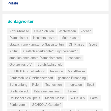
Polski
Schlagwörter
Arthur-Klasse
Freie Schulen
Winterferien
kochen
Diätassistent
Neujahrskonzert
Maja-Klasse
staatlich anerkannte/r Diätassistent/in
Olli-Klasse
Sport
Abitur
staatlich anerkannte/r Ergotherapeut/in
staatlich anerkannte Diätassistenten
Lesenacht
Grenzenlos e.V.
Berufsfachschule
SCHKOLA Schulverbund
Inklusion
Max-Klasse
Förderschule Großhennersdorf
gesunde Ernährung
Schulanfang
Polen
Tschechien
Integration
Spaß
Dreiländereck
Kita Zwergenhäus´l
Hrádek
Deutscher Schulpreis
Manni-Klasse
SCHKOLA
Hartau
Förderverein
SCHKOLA Gersdorf