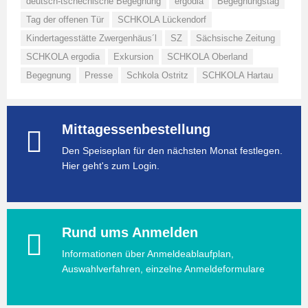
deutsch-tschechische Begegnung
ergodia
Begegnungstag
Tag der offenen Tür
SCHKOLA Lückendorf
Kindertagesstätte Zwergenhäus´l
SZ
Sächsische Zeitung
SCHKOLA ergodia
Exkursion
SCHKOLA Oberland
Begegnung
Presse
Schkola Ostritz
SCHKOLA Hartau
Mittagessenbestellung
Den Speiseplan für den nächsten Monat festlegen.
Hier geht's zum Login.
Rund ums Anmelden
Informationen über Anmeldeablaufplan,
Auswahlverfahren, einzelne Anmeldeformulare