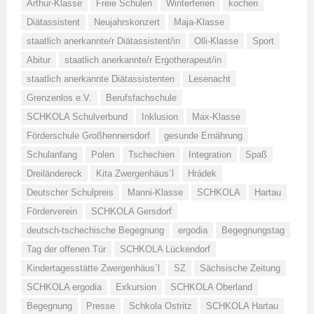
Arthur-Klasse
Freie Schulen
Winterferien
kochen
Diätassistent
Neujahrskonzert
Maja-Klasse
staatlich anerkannte/r Diätassistent/in
Olli-Klasse
Sport
Abitur
staatlich anerkannte/r Ergotherapeut/in
staatlich anerkannte Diätassistenten
Lesenacht
Grenzenlos e.V.
Berufsfachschule
SCHKOLA Schulverbund
Inklusion
Max-Klasse
Förderschule Großhennersdorf
gesunde Ernährung
Schulanfang
Polen
Tschechien
Integration
Spaß
Dreiländereck
Kita Zwergenhäus´l
Hrádek
Deutscher Schulpreis
Manni-Klasse
SCHKOLA
Hartau
Förderverein
SCHKOLA Gersdorf
deutsch-tschechische Begegnung
ergodia
Begegnungstag
Tag der offenen Tür
SCHKOLA Lückendorf
Kindertagesstätte Zwergenhäus´l
SZ
Sächsische Zeitung
SCHKOLA ergodia
Exkursion
SCHKOLA Oberland
Begegnung
Presse
Schkola Ostritz
SCHKOLA Hartau