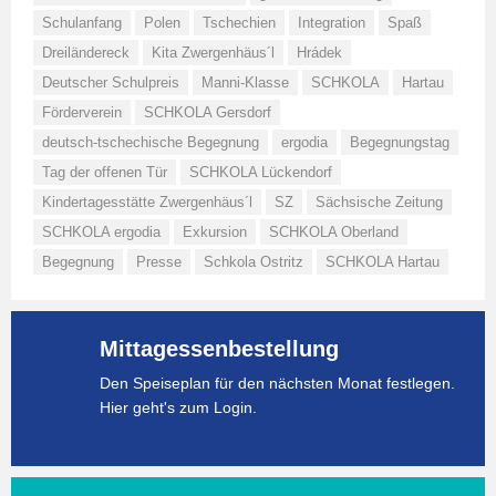
Schulanfang
Polen
Tschechien
Integration
Spaß
Dreiländereck
Kita Zwergenhäus´l
Hrádek
Deutscher Schulpreis
Manni-Klasse
SCHKOLA
Hartau
Förderverein
SCHKOLA Gersdorf
deutsch-tschechische Begegnung
ergodia
Begegnungstag
Tag der offenen Tür
SCHKOLA Lückendorf
Kindertagesstätte Zwergenhäus´l
SZ
Sächsische Zeitung
SCHKOLA ergodia
Exkursion
SCHKOLA Oberland
Begegnung
Presse
Schkola Ostritz
SCHKOLA Hartau
Mittagessenbestellung
Den Speiseplan für den nächsten Monat festlegen.
Hier geht's zum Login.