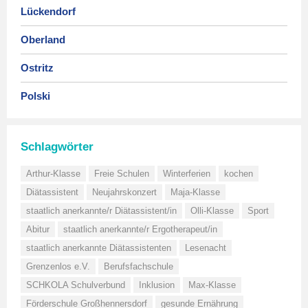
Lückendorf
Oberland
Ostritz
Polski
Schlagwörter
Arthur-Klasse
Freie Schulen
Winterferien
kochen
Diätassistent
Neujahrskonzert
Maja-Klasse
staatlich anerkannte/r Diätassistent/in
Olli-Klasse
Sport
Abitur
staatlich anerkannte/r Ergotherapeut/in
staatlich anerkannte Diätassistenten
Lesenacht
Grenzenlos e.V.
Berufsfachschule
SCHKOLA Schulverbund
Inklusion
Max-Klasse
Förderschule Großhennersdorf
gesunde Ernährung