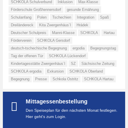
SCHKOLA Schulverbund
Inklusion
Max-Klasse
Förderschule Großhennersdorf
gesunde Ernährung
Schulanfang
Polen
Tschechien
Integration
Spaß
Dreiländereck
Kita Zwergenhäus´l
Hrádek
Deutscher Schulpreis
Manni-Klasse
SCHKOLA
Hartau
Förderverein
SCHKOLA Gersdorf
deutsch-tschechische Begegnung
ergodia
Begegnungstag
Tag der offenen Tür
SCHKOLA Lückendorf
Kindertagesstätte Zwergenhäus´l
SZ
Sächsische Zeitung
SCHKOLA ergodia
Exkursion
SCHKOLA Oberland
Begegnung
Presse
Schkola Ostritz
SCHKOLA Hartau
Mittagessenbestellung
Den Speiseplan für den nächsten Monat festlegen.
Hier geht's zum Login.