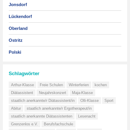
Jonsdorf
Lückendorf
Oberland
Ostritz
Polski
Schlagwörter
Arthur-Klasse
Freie Schulen
Winterferien
kochen
Diätassistent
Neujahrskonzert
Maja-Klasse
staatlich anerkannte/r Diätassistent/in
Olli-Klasse
Sport
Abitur
staatlich anerkannte/r Ergotherapeut/in
staatlich anerkannte Diätassistenten
Lesenacht
Grenzenlos e.V.
Berufsfachschule