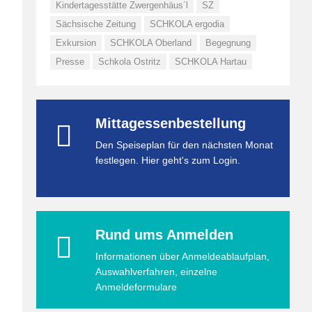
Kindertagesstätte Zwergenhäus´l
SZ
Sächsische Zeitung
SCHKOLA ergodia
Exkursion
SCHKOLA Oberland
Begegnung
Presse
Schkola Ostritz
SCHKOLA Hartau
Mittagessenbestellung
Den Speiseplan für den nächsten Monat
festlegen. Hier geht's zum Login.
Rund ums Anmelden
Informationen über Anmeldeablaufplan,
Auswahlverfahren, einzelne
Anmeldeformulare