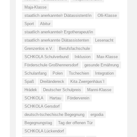
Maja-Klasse
staatlich anerkannte/r Diätassistent/in
Olli-Klasse
Sport
Abitur
staatlich anerkannte/r Ergotherapeut/in
staatlich anerkannte Diätassistenten
Lesenacht
Grenzenlos e.V.
Berufsfachschule
SCHKOLA Schulverbund
Inklusion
Max-Klasse
Förderschule Großhennersdorf
gesunde Ernährung
Schulanfang
Polen
Tschechien
Integration
Spaß
Dreiländereck
Kita Zwergenhäus´l
Hrádek
Deutscher Schulpreis
Manni-Klasse
SCHKOLA
Hartau
Förderverein
SCHKOLA Gersdorf
deutsch-tschechische Begegnung
ergodia
Begegnungstag
Tag der offenen Tür
SCHKOLA Lückendorf