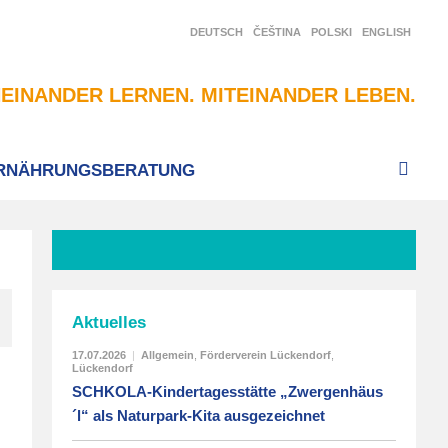
DEUTSCH
ČEŠTINA
POLSKI
ENGLISH
EINANDER LERNEN. MITEINANDER LEBEN.
RNÄHRUNGSBERATUNG
Aktuelles
17.07.2026
|
Allgemein
,
Förderverein Lückendorf
,
Lückendorf
SCHKOLA-Kindertagesstätte „Zwergenhäus
´l“ als Naturpark-Kita ausgezeichnet