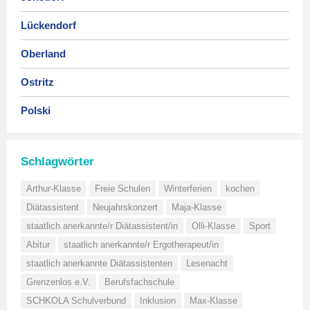
Lückendorf
Oberland
Ostritz
Polski
Schlagwörter
Arthur-Klasse
Freie Schulen
Winterferien
kochen
Diätassistent
Neujahrskonzert
Maja-Klasse
staatlich anerkannte/r Diätassistent/in
Olli-Klasse
Sport
Abitur
staatlich anerkannte/r Ergotherapeut/in
staatlich anerkannte Diätassistenten
Lesenacht
Grenzenlos e.V.
Berufsfachschule
SCHKOLA Schulverbund
Inklusion
Max-Klasse