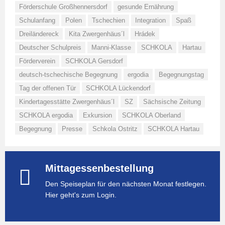
Förderschule Großhennersdorf
gesunde Ernährung
Schulanfang
Polen
Tschechien
Integration
Spaß
Dreiländereck
Kita Zwergenhäus´l
Hrádek
Deutscher Schulpreis
Manni-Klasse
SCHKOLA
Hartau
Förderverein
SCHKOLA Gersdorf
deutsch-tschechische Begegnung
ergodia
Begegnungstag
Tag der offenen Tür
SCHKOLA Lückendorf
Kindertagesstätte Zwergenhäus´l
SZ
Sächsische Zeitung
SCHKOLA ergodia
Exkursion
SCHKOLA Oberland
Begegnung
Presse
Schkola Ostritz
SCHKOLA Hartau
Mittagessenbestellung
Den Speiseplan für den nächsten Monat festlegen.
Hier geht's zum Login.