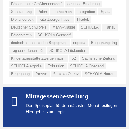
Förderschule Großhennersdorf
gesunde Ernährung
Schulanfang
Polen
Tschechien
Integration
Spaß
Dreiländereck
Kita Zwergenhäus´l
Hrádek
Deutscher Schulpreis
Manni-Klasse
SCHKOLA
Hartau
Förderverein
SCHKOLA Gersdorf
deutsch-tschechische Begegnung
ergodia
Begegnungstag
Tag der offenen Tür
SCHKOLA Lückendorf
Kindertagesstätte Zwergenhäus´l
SZ
Sächsische Zeitung
SCHKOLA ergodia
Exkursion
SCHKOLA Oberland
Begegnung
Presse
Schkola Ostritz
SCHKOLA Hartau
Mittagessenbestellung
Den Speiseplan für den nächsten Monat festlegen.
Hier geht's zum Login.