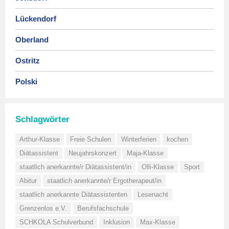
Lückendorf
Oberland
Ostritz
Polski
Schlagwörter
Arthur-Klasse
Freie Schulen
Winterferien
kochen
Diätassistent
Neujahrskonzert
Maja-Klasse
staatlich anerkannte/r Diätassistent/in
Olli-Klasse
Sport
Abitur
staatlich anerkannte/r Ergotherapeut/in
staatlich anerkannte Diätassistenten
Lesenacht
Grenzenlos e.V.
Berufsfachschule
SCHKOLA Schulverbund
Inklusion
Max-Klasse